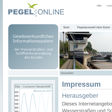
Hilfe
Link
Start
Pegelauswahl über Karte
Newsletter
Impressum
Elbe - Cuxhaven Steubenhöft
Herausgeber
Dieses Internetangebo
Wasserstraßen und Sch