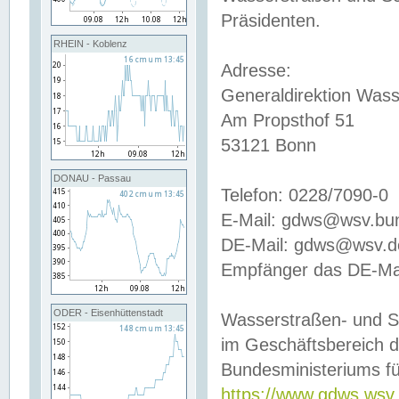
Präsidenten.
RHEIN - Koblenz
Adresse:
Generaldirektion Wass
Am Propsthof 51
53121 Bonn
DONAU - Passau
Telefon: 0228/7090-0
E-Mail: gdws@wsv.bu
DE-Mail: gdws@wsv.de-
Empfänger das DE-Mai
ODER - Eisenhüttenstadt
Wasserstraßen- und S
im Geschäftsbereich 
Bundesministeriums fü
https://www.gdws.wsv