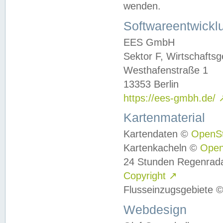
wenden.
Softwareentwickl
EES GmbH
Sektor F, Wirtschafts
Westhafenstraße 1
13353 Berlin
https://ees-gmbh.de/
Kartenmaterial
Kartendaten ©
OpenS
Kartenkacheln ©
Ope
24 Stunden Regenrad
Copyright
↗
Flusseinzugsgebiete 
Webdesign