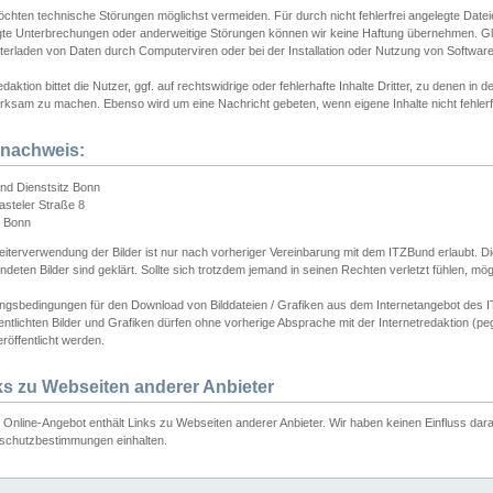
chten technische Störungen möglichst vermeiden. Für durch nicht fehlerfrei angelegte Dateien
gte Unterbrechungen oder anderweitige Störungen können wir keine Haftung übernehmen. Glei
terladen von Daten durch Computerviren oder bei der Installation oder Nutzung von Softwar
daktion bittet die Nutzer, ggf. auf rechtswidrige oder fehlerhafte Inhalte Dritter, zu denen in d
ksam zu machen. Ebenso wird um eine Nachricht gebeten, wenn eigene Inhalte nicht fehlerfrei
dnachweis:
nd Dienstsitz Bonn
asteler Straße 8
 Bonn
iterverwendung der Bilder ist nur nach vorheriger Vereinbarung mit dem ITZBund erlaubt. Die
deten Bilder sind geklärt. Sollte sich trotzdem jemand in seinen Rechten verletzt fühlen, m
ngsbedingungen für den Download von Bilddateien / Grafiken aus dem Internetangebot des I
entlichten Bilder und Grafiken dürfen ohne vorherige Absprache mit der Internetredaktion (pe
röffentlicht werden.
ks zu Webseiten anderer Anbieter
Online-Angebot enthält Links zu Webseiten anderer Anbieter. Wir haben keinen Einfluss darau
schutzbestimmungen einhalten.