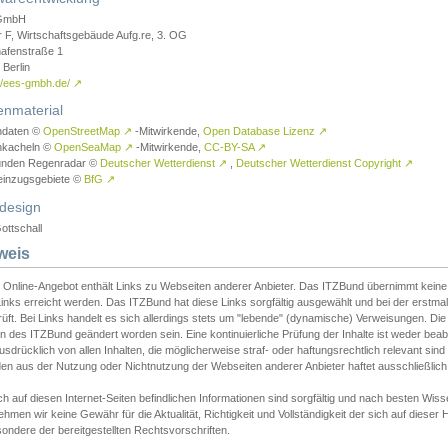
GmbH
r F, Wirtschaftsgebäude Aufg.re, 3. OG
afenstraße 1
Berlin
://ees-gmbh.de/
↗
enmaterial
ndaten ©
OpenStreetMap
↗
-Mitwirkende,
Open Database Lizenz
↗
nkacheln ©
OpenSeaMap
↗
-Mitwirkende,
CC-BY-SA
↗
unden Regenradar ©
Deutscher Wetterdienst
↗
,
Deutscher Wetterdienst Copyright
↗
einzugsgebiete ©
BfG
↗
design
ottschall
weis
 Online-Angebot enthält Links zu Webseiten anderer Anbieter. Das ITZBund übernimmt keine V
inks erreicht werden. Das ITZBund hat diese Links sorgfältig ausgewählt und bei der erstmal
üft. Bei Links handelt es sich allerdings stets um "lebende" (dynamische) Verweisungen. Die
 des ITZBund geändert worden sein. Eine kontinuierliche Prüfung der Inhalte ist weder beab
usdrücklich von allen Inhalten, die möglicherweise straf- oder haftungsrechtlich relevant sin
n aus der Nutzung oder Nichtnutzung der Webseiten anderer Anbieter haftet ausschließlich d
ch auf diesen Internet-Seiten befindlichen Informationen sind sorgfältig und nach besten 
hmen wir keine Gewähr für die Aktualität, Richtigkeit und Vollständigkeit der sich auf diese
ondere der bereitgestellten Rechtsvorschriften.