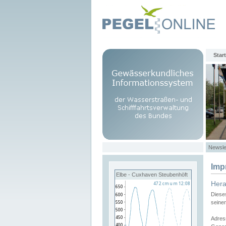
Start
Newsle
Imp
Elbe - Cuxhaven Steubenhöft
Her
Diese
seine
Adres