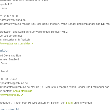
aldirektion Wasserstraßen und Schifffahrt
opsthof 51
 Bonn
on: 0228/7090-0
l: gdws@wsv.bund.de
il: gdws@wsv.de-mail.de (DE-Mail ist nur möglich, wenn Sender und Empfänger das DE-Mail
rstraßen- und Schifffahrtsverwaltung des Bundes (WSV)
schäftsbereich des
sministeriums für Verkehr
://www.gdws.wsv.bund.de/
↗
uktion
nd Dienstsitz Bonn
asteler Straße 8
 Bonn
chland
 0800 800 75451
: poststelle@itzbund.de
il: poststelle@itzbund.de-mail.de (DE-Mail ist nur möglich, wenn Sender und Empfänger das
er Kontakt:
Kontaktformular
//www.itzbund.de/
↗
nregungen, Fragen oder Hinweisen können Sie sich per
E-Mail
an uns wenden.
wareentwicklung