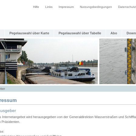
Hilfe
Links
Impressum
Nutzungsbedingungen
Datenschutz
Pegelauswahl über Karte
Pegelauswahl über Tabelle
Abo
Down
tter
ressum
ausgeber
s Internetangebot wird herausgegeben von der Generaldirektion Wasserstraßen und Schifffa
n Präsidenten.
se: