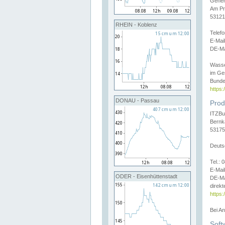
Gener
Am Pr
53121
RHEIN - Koblenz
Telef
E-Mai
DE-Ma
Wasse
im Ge
Bunde
https
DONAU - Passau
Prod
ITZBu
Bernk
53175
Deuts
Tel.:
E-Mail
ODER - Eisenhüttenstadt
DE-Ma
direkt
https:
Bei A
Soft