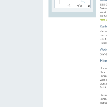
EES 
Sekto
Westh
13353 
https
Kart
Karte
Karte
24 St
Fluss
Web
Olaf G
Hin
Unser
über L
überpr
Wissen
sich a
Schäde
Die si
überne
insbes