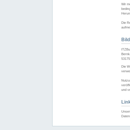
Wir mö
bedin
Herun
Die Re
aufmer
Bil
ITZBu
Bernk
53175
Die We
verwen
Nutzu
veröff
und ve
Lin
Unser 
Daten