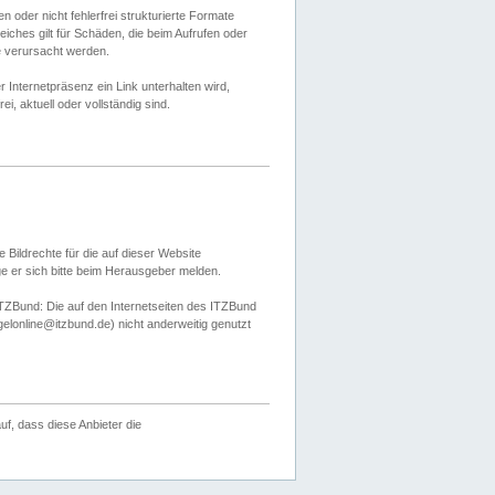
 oder nicht fehlerfrei strukturierte Formate
ches gilt für Schäden, die beim Aufrufen oder
e verursacht werden.
er Internetpräsenz ein Link unterhalten wird,
, aktuell oder vollständig sind.
 Bildrechte für die auf dieser Website
öge er sich bitte beim Herausgeber melden.
TZBund: Die auf den Internetseiten des ITZBund
gelonline@itzbund.de) nicht anderweitig genutzt
f, dass diese Anbieter die