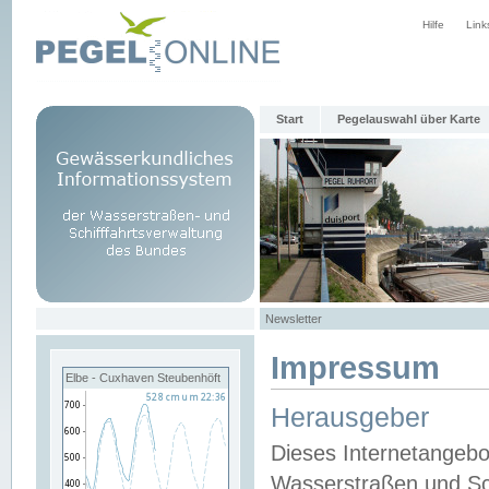
Hilfe
Link
Start
Pegelauswahl über Karte
Newsletter
Impressum
Elbe - Cuxhaven Steubenhöft
Herausgeber
Dieses Internetangebo
Wasserstraßen und Sch