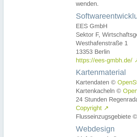
wenden.
Softwareentwickl
EES GmbH
Sektor F, Wirtschafts
Westhafenstraße 1
13353 Berlin
https://ees-gmbh.de/
Kartenmaterial
Kartendaten ©
OpenS
Kartenkacheln ©
Ope
24 Stunden Regenrad
Copyright
↗
Flusseinzugsgebiete 
Webdesign