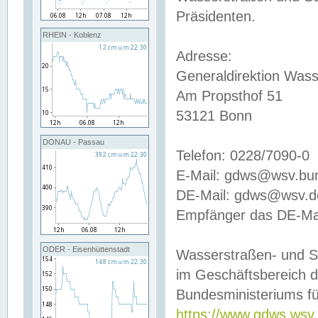
Präsidenten.
RHEIN - Koblenz
Adresse:
Generaldirektion Wass
Am Propsthof 51
53121 Bonn
DONAU - Passau
Telefon: 0228/7090-0
E-Mail: gdws@wsv.bu
DE-Mail: gdws@wsv.de-
Empfänger das DE-Mai
ODER - Eisenhüttenstadt
Wasserstraßen- und S
im Geschäftsbereich 
Bundesministeriums fü
https://www.gdws.wsv