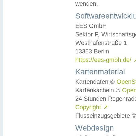
wenden.
Softwareentwickl
EES GmbH
Sektor F, Wirtschafts
Westhafenstraße 1
13353 Berlin
https://ees-gmbh.de/
Kartenmaterial
Kartendaten ©
OpenS
Kartenkacheln ©
Ope
24 Stunden Regenrad
Copyright
↗
Flusseinzugsgebiete 
Webdesign