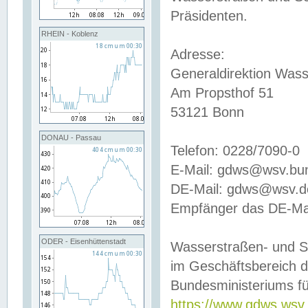
Präsidenten.
RHEIN - Koblenz
Adresse:
Generaldirektion Wass
Am Propsthof 51
53121 Bonn
DONAU - Passau
Telefon: 0228/7090-0
E-Mail: gdws@wsv.bu
DE-Mail: gdws@wsv.de-
Empfänger das DE-Mai
ODER - Eisenhüttenstadt
Wasserstraßen- und S
im Geschäftsbereich 
Bundesministeriums fü
https://www.gdws.wsv