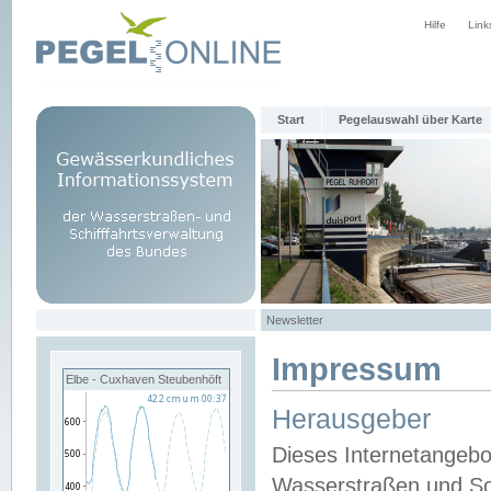
Hilfe
Link
Start
Pegelauswahl über Karte
Newsletter
Impressum
Elbe - Cuxhaven Steubenhöft
Herausgeber
Dieses Internetangebo
Wasserstraßen und Sch