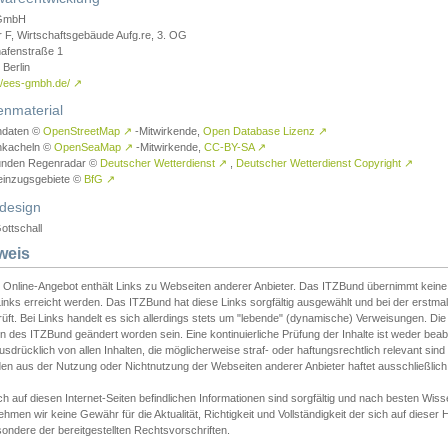
GmbH
r F, Wirtschaftsgebäude Aufg.re, 3. OG
afenstraße 1
Berlin
://ees-gmbh.de/
↗
enmaterial
ndaten ©
OpenStreetMap
↗
-Mitwirkende,
Open Database Lizenz
↗
nkacheln ©
OpenSeaMap
↗
-Mitwirkende,
CC-BY-SA
↗
unden Regenradar ©
Deutscher Wetterdienst
↗
,
Deutscher Wetterdienst Copyright
↗
einzugsgebiete ©
BfG
↗
design
ottschall
weis
 Online-Angebot enthält Links zu Webseiten anderer Anbieter. Das ITZBund übernimmt keine V
inks erreicht werden. Das ITZBund hat diese Links sorgfältig ausgewählt und bei der erstmal
üft. Bei Links handelt es sich allerdings stets um "lebende" (dynamische) Verweisungen. Die
 des ITZBund geändert worden sein. Eine kontinuierliche Prüfung der Inhalte ist weder beab
usdrücklich von allen Inhalten, die möglicherweise straf- oder haftungsrechtlich relevant sin
n aus der Nutzung oder Nichtnutzung der Webseiten anderer Anbieter haftet ausschließlich d
ch auf diesen Internet-Seiten befindlichen Informationen sind sorgfältig und nach besten 
hmen wir keine Gewähr für die Aktualität, Richtigkeit und Vollständigkeit der sich auf diese
ondere der bereitgestellten Rechtsvorschriften.