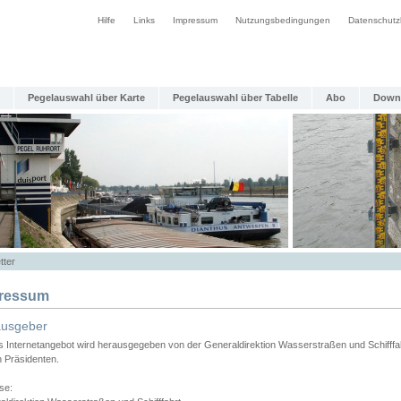
Hilfe
Links
Impressum
Nutzungsbedingungen
Datenschutz
Pegelauswahl über Karte
Pegelauswahl über Tabelle
Abo
Down
tter
ressum
ausgeber
s Internetangebot wird herausgegeben von der Generaldirektion Wasserstraßen und Schifffa
n Präsidenten.
se: