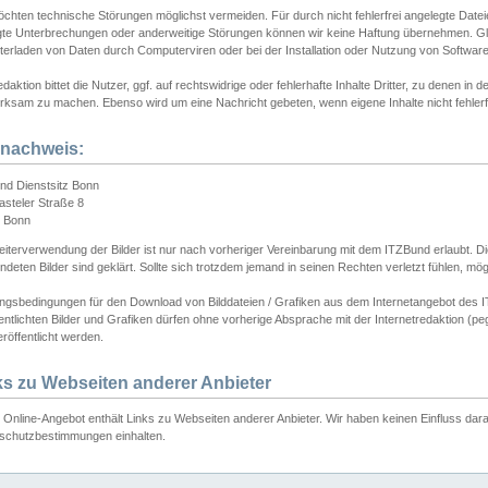
chten technische Störungen möglichst vermeiden. Für durch nicht fehlerfrei angelegte Dateien
gte Unterbrechungen oder anderweitige Störungen können wir keine Haftung übernehmen. Glei
terladen von Daten durch Computerviren oder bei der Installation oder Nutzung von Softwar
daktion bittet die Nutzer, ggf. auf rechtswidrige oder fehlerhafte Inhalte Dritter, zu denen in d
ksam zu machen. Ebenso wird um eine Nachricht gebeten, wenn eigene Inhalte nicht fehlerfrei
dnachweis:
nd Dienstsitz Bonn
asteler Straße 8
 Bonn
iterverwendung der Bilder ist nur nach vorheriger Vereinbarung mit dem ITZBund erlaubt. Die
deten Bilder sind geklärt. Sollte sich trotzdem jemand in seinen Rechten verletzt fühlen, m
ngsbedingungen für den Download von Bilddateien / Grafiken aus dem Internetangebot des I
entlichten Bilder und Grafiken dürfen ohne vorherige Absprache mit der Internetredaktion (pe
röffentlicht werden.
ks zu Webseiten anderer Anbieter
Online-Angebot enthält Links zu Webseiten anderer Anbieter. Wir haben keinen Einfluss darau
schutzbestimmungen einhalten.