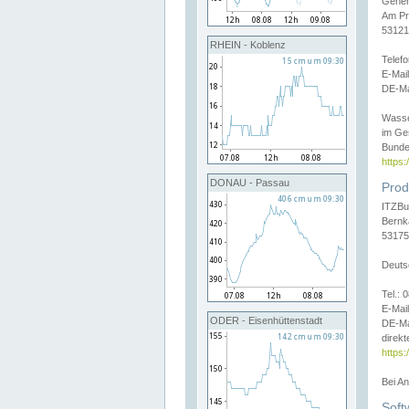
Gener
Am Pr
53121
RHEIN - Koblenz
Telef
E-Mai
DE-Ma
Wasse
im Ge
Bunde
https
DONAU - Passau
Prod
ITZBu
Bernk
53175
Deuts
Tel.:
E-Mail
ODER - Eisenhüttenstadt
DE-Ma
direkt
https:
Bei A
Soft