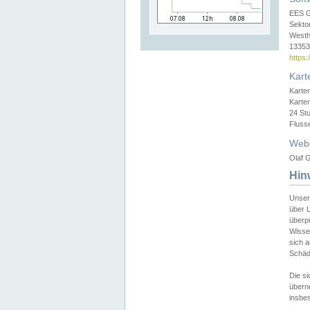
EES 
Sekto
Westh
13353 
https
Kart
Karte
Karte
24 St
Fluss
Web
Olaf G
Hin
Unser
über L
überpr
Wissen
sich a
Schäde
Die si
überne
insbes