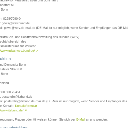
aldirektion Wasserstraßen und Schifffahrt
opsthof 51
 Bonn
on: 0228/7090-0
l: gdws@wsv.bund.de
il: gdws@wsv.de-mail.de (DE-Mail ist nur möglich, wenn Sender und Empfänger das DE-Mail
rstraßen- und Schifffahrtsverwaltung des Bundes (WSV)
schäftsbereich des
sministeriums für Verkehr
://www.gdws.wsv.bund.de/
↗
uktion
nd Dienstsitz Bonn
asteler Straße 8
 Bonn
chland
 0800 800 75451
: poststelle@itzbund.de
il: poststelle@itzbund.de-mail.de (DE-Mail ist nur möglich, wenn Sender und Empfänger das
er Kontakt:
Kontaktformular
//www.itzbund.de/
↗
nregungen, Fragen oder Hinweisen können Sie sich per
E-Mail
an uns wenden.
wareentwicklung