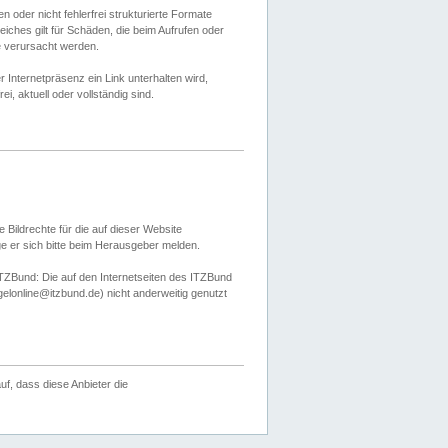
 oder nicht fehlerfrei strukturierte Formate
ches gilt für Schäden, die beim Aufrufen oder
e verursacht werden.
er Internetpräsenz ein Link unterhalten wird,
, aktuell oder vollständig sind.
 Bildrechte für die auf dieser Website
öge er sich bitte beim Herausgeber melden.
TZBund: Die auf den Internetseiten des ITZBund
gelonline@itzbund.de) nicht anderweitig genutzt
f, dass diese Anbieter die