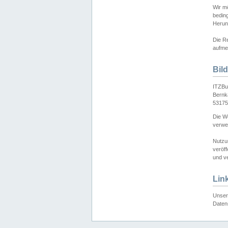
Wir mö
bedin
Herun
Die Re
aufmer
Bil
ITZBu
Bernk
53175
Die We
verwen
Nutzu
veröff
und ve
Lin
Unser 
Daten