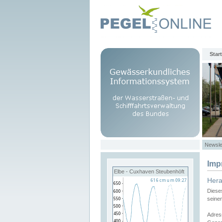
Start
Newsle
Imp
Elbe - Cuxhaven Steubenhöft
Her
Diese
seine
Adres