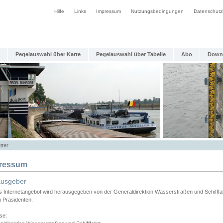
Hilfe
Links
Impressum
Nutzungsbedingungen
Datenschutz
Pegelauswahl über Karte
Pegelauswahl über Tabelle
Abo
Down
tter
ressum
ausgeber
s Internetangebot wird herausgegeben von der Generaldirektion Wasserstraßen und Schifffa
n Präsidenten.
se: