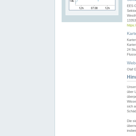
EES 
Sekto
Westh
13353 
https
Kart
Karte
Karte
24 St
Fluss
Web
Olaf G
Hin
Unser
über L
überpr
Wissen
sich a
Schäde
Die si
überne
insbes