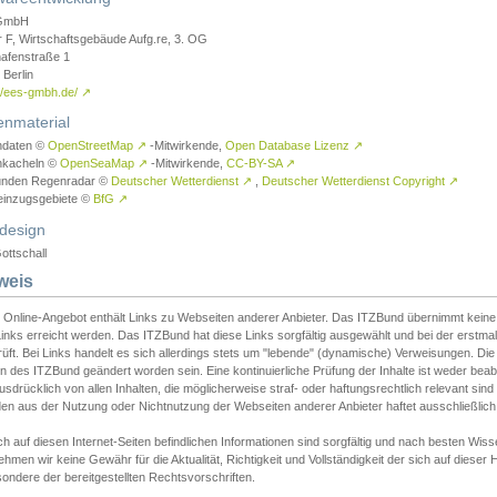
GmbH
r F, Wirtschaftsgebäude Aufg.re, 3. OG
afenstraße 1
Berlin
://ees-gmbh.de/
↗
enmaterial
ndaten ©
OpenStreetMap
↗
-Mitwirkende,
Open Database Lizenz
↗
nkacheln ©
OpenSeaMap
↗
-Mitwirkende,
CC-BY-SA
↗
unden Regenradar ©
Deutscher Wetterdienst
↗
,
Deutscher Wetterdienst Copyright
↗
einzugsgebiete ©
BfG
↗
design
ottschall
weis
 Online-Angebot enthält Links zu Webseiten anderer Anbieter. Das ITZBund übernimmt keine V
inks erreicht werden. Das ITZBund hat diese Links sorgfältig ausgewählt und bei der erstmal
üft. Bei Links handelt es sich allerdings stets um "lebende" (dynamische) Verweisungen. Die
 des ITZBund geändert worden sein. Eine kontinuierliche Prüfung der Inhalte ist weder beab
usdrücklich von allen Inhalten, die möglicherweise straf- oder haftungsrechtlich relevant sin
n aus der Nutzung oder Nichtnutzung der Webseiten anderer Anbieter haftet ausschließlich d
ch auf diesen Internet-Seiten befindlichen Informationen sind sorgfältig und nach besten 
hmen wir keine Gewähr für die Aktualität, Richtigkeit und Vollständigkeit der sich auf diese
ondere der bereitgestellten Rechtsvorschriften.