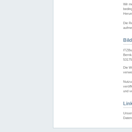
Wir mö
bedin
Herun
Die Re
aufmer
Bil
ITZBu
Bernk
53175
Die We
verwen
Nutzu
veröff
und ve
Lin
Unser 
Daten