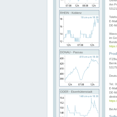
Gener
Am Pr
53121
RHEIN - Koblenz
Telef
E-Mai
DE-Ma
Wasse
im Ge
Bunde
https
DONAU - Passau
Prod
ITZBu
Bernk
53175
Deuts
Tel.:
E-Mail
ODER - Eisenhüttenstadt
DE-Ma
direkt
https:
Bei A
Soft