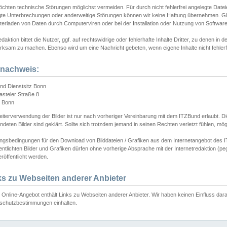
chten technische Störungen möglichst vermeiden. Für durch nicht fehlerfrei angelegte Dateien
gte Unterbrechungen oder anderweitige Störungen können wir keine Haftung übernehmen. Glei
terladen von Daten durch Computerviren oder bei der Installation oder Nutzung von Softwar
daktion bittet die Nutzer, ggf. auf rechtswidrige oder fehlerhafte Inhalte Dritter, zu denen in d
ksam zu machen. Ebenso wird um eine Nachricht gebeten, wenn eigene Inhalte nicht fehlerfrei
dnachweis:
nd Dienstsitz Bonn
asteler Straße 8
 Bonn
iterverwendung der Bilder ist nur nach vorheriger Vereinbarung mit dem ITZBund erlaubt. Die
deten Bilder sind geklärt. Sollte sich trotzdem jemand in seinen Rechten verletzt fühlen, m
ngsbedingungen für den Download von Bilddateien / Grafiken aus dem Internetangebot des I
entlichten Bilder und Grafiken dürfen ohne vorherige Absprache mit der Internetredaktion (pe
röffentlicht werden.
ks zu Webseiten anderer Anbieter
Online-Angebot enthält Links zu Webseiten anderer Anbieter. Wir haben keinen Einfluss darau
schutzbestimmungen einhalten.