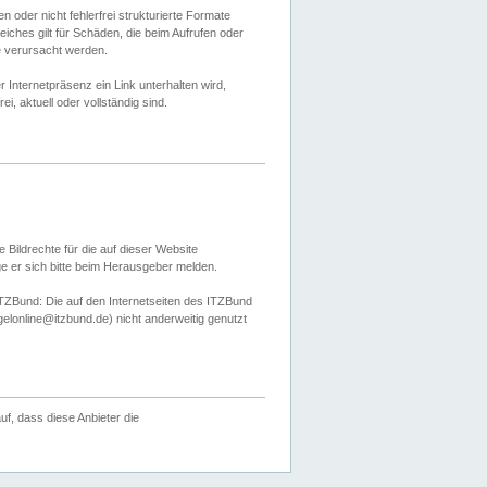
 oder nicht fehlerfrei strukturierte Formate
ches gilt für Schäden, die beim Aufrufen oder
e verursacht werden.
er Internetpräsenz ein Link unterhalten wird,
, aktuell oder vollständig sind.
 Bildrechte für die auf dieser Website
öge er sich bitte beim Herausgeber melden.
TZBund: Die auf den Internetseiten des ITZBund
gelonline@itzbund.de) nicht anderweitig genutzt
f, dass diese Anbieter die