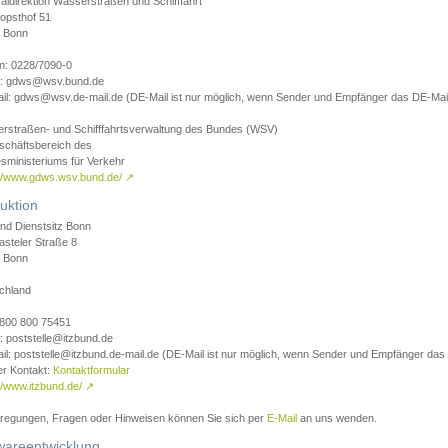
aldirektion Wasserstraßen und Schifffahrt
opsthof 51
 Bonn
on: 0228/7090-0
l: gdws@wsv.bund.de
il: gdws@wsv.de-mail.de (DE-Mail ist nur möglich, wenn Sender und Empfänger das DE-Mail
rstraßen- und Schifffahrtsverwaltung des Bundes (WSV)
schäftsbereich des
sministeriums für Verkehr
://www.gdws.wsv.bund.de/
↗
uktion
nd Dienstsitz Bonn
asteler Straße 8
 Bonn
chland
 0800 800 75451
: poststelle@itzbund.de
il: poststelle@itzbund.de-mail.de (DE-Mail ist nur möglich, wenn Sender und Empfänger das
er Kontakt:
Kontaktformular
//www.itzbund.de/
↗
nregungen, Fragen oder Hinweisen können Sie sich per
E-Mail
an uns wenden.
wareentwicklung