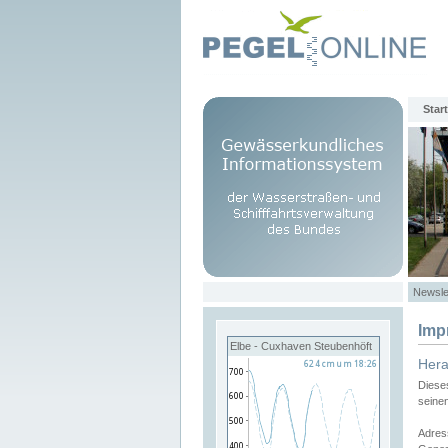
Start
Newsle
Imp
Elbe - Cuxhaven Steubenhöft
Her
Diese
seine
Adres