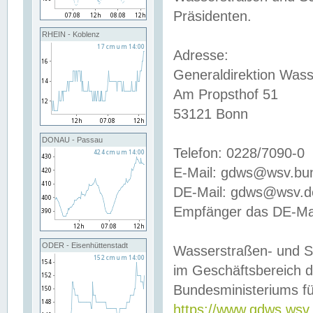
Präsidenten.
RHEIN - Koblenz
Adresse:
Generaldirektion Wass
Am Propsthof 51
53121 Bonn
DONAU - Passau
Telefon: 0228/7090-0
E-Mail: gdws@wsv.bu
DE-Mail: gdws@wsv.de-
Empfänger das DE-Mai
ODER - Eisenhüttenstadt
Wasserstraßen- und S
im Geschäftsbereich 
Bundesministeriums fü
https://www.gdws.wsv