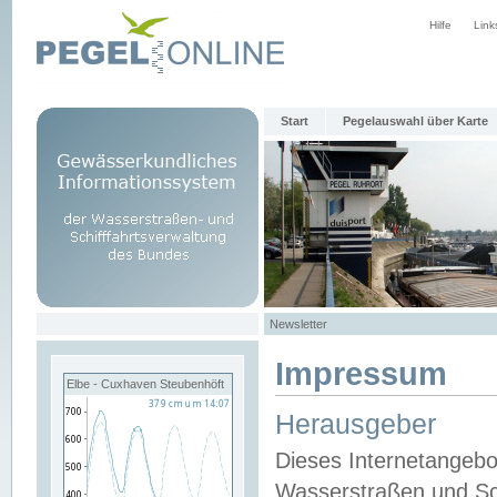
Hilfe
Link
Start
Pegelauswahl über Karte
Newsletter
Impressum
Elbe - Cuxhaven Steubenhöft
Herausgeber
Dieses Internetangebo
Wasserstraßen und Sch