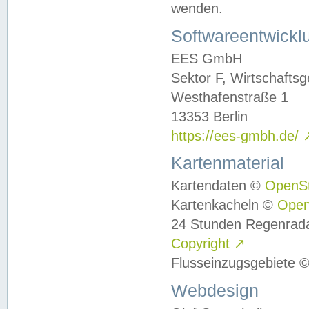
wenden.
Softwareentwickl
EES GmbH
Sektor F, Wirtschafts
Westhafenstraße 1
13353 Berlin
https://ees-gmbh.de/
Kartenmaterial
Kartendaten ©
OpenS
Kartenkacheln ©
Ope
24 Stunden Regenrad
Copyright
↗
Flusseinzugsgebiete 
Webdesign