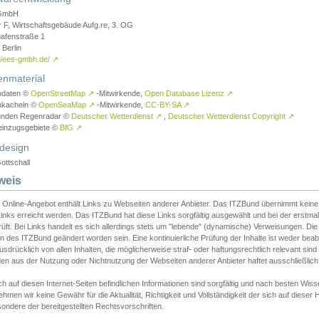
GmbH
r F, Wirtschaftsgebäude Aufg.re, 3. OG
afenstraße 1
Berlin
://ees-gmbh.de/
↗
enmaterial
ndaten ©
OpenStreetMap
↗
-Mitwirkende,
Open Database Lizenz
↗
nkacheln ©
OpenSeaMap
↗
-Mitwirkende,
CC-BY-SA
↗
unden Regenradar ©
Deutscher Wetterdienst
↗
,
Deutscher Wetterdienst Copyright
↗
einzugsgebiete ©
BfG
↗
design
ottschall
weis
 Online-Angebot enthält Links zu Webseiten anderer Anbieter. Das ITZBund übernimmt keine V
inks erreicht werden. Das ITZBund hat diese Links sorgfältig ausgewählt und bei der erstmal
üft. Bei Links handelt es sich allerdings stets um "lebende" (dynamische) Verweisungen. Die
 des ITZBund geändert worden sein. Eine kontinuierliche Prüfung der Inhalte ist weder beab
usdrücklich von allen Inhalten, die möglicherweise straf- oder haftungsrechtlich relevant sin
n aus der Nutzung oder Nichtnutzung der Webseiten anderer Anbieter haftet ausschließlich d
ch auf diesen Internet-Seiten befindlichen Informationen sind sorgfältig und nach besten 
hmen wir keine Gewähr für die Aktualität, Richtigkeit und Vollständigkeit der sich auf diese
ondere der bereitgestellten Rechtsvorschriften.