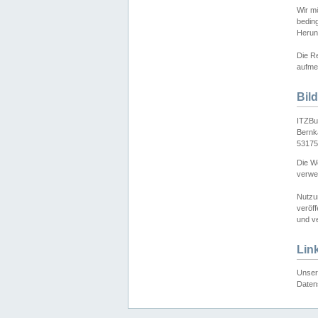
Wir mö
bedin
Herun
Die Re
aufmer
Bil
ITZBu
Bernk
53175
Die We
verwen
Nutzu
veröff
und ve
Lin
Unser 
Daten