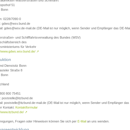
aldirektion Wasserstraßen und Schifffahrt
opsthof 51
 Bonn
on: 0228/7090-0
l: gdws@wsv.bund.de
il: gdws@wsv.de-mail.de (DE-Mail ist nur möglich, wenn Sender und Empfänger das DE-Mail
rstraßen- und Schifffahrtsverwaltung des Bundes (WSV)
schäftsbereich des
sministeriums für Verkehr
://www.gdws.wsv.bund.de/
↗
uktion
nd Dienstsitz Bonn
asteler Straße 8
 Bonn
chland
 0800 800 75451
: poststelle@itzbund.de
il: poststelle@itzbund.de-mail.de (DE-Mail ist nur möglich, wenn Sender und Empfänger das
er Kontakt:
Kontaktformular
//www.itzbund.de/
↗
nregungen, Fragen oder Hinweisen können Sie sich per
E-Mail
an uns wenden.
wareentwicklung