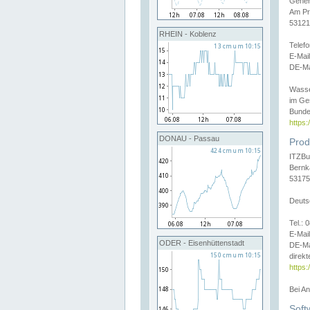
Gener
Am Pr
53121
RHEIN - Koblenz
Telef
E-Mai
DE-Ma
Wasse
im Ge
Bunde
https
DONAU - Passau
Prod
ITZBu
Bernk
53175
Deuts
Tel.:
E-Mail
ODER - Eisenhüttenstadt
DE-Ma
direkt
https:
Bei A
Soft