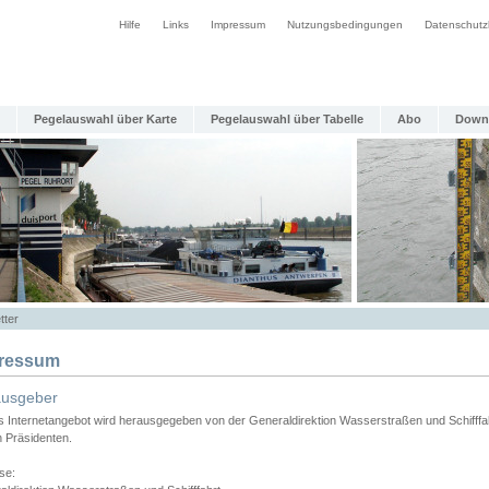
Hilfe
Links
Impressum
Nutzungsbedingungen
Datenschutz
Pegelauswahl über Karte
Pegelauswahl über Tabelle
Abo
Down
tter
ressum
ausgeber
s Internetangebot wird herausgegeben von der Generaldirektion Wasserstraßen und Schifffa
n Präsidenten.
se: