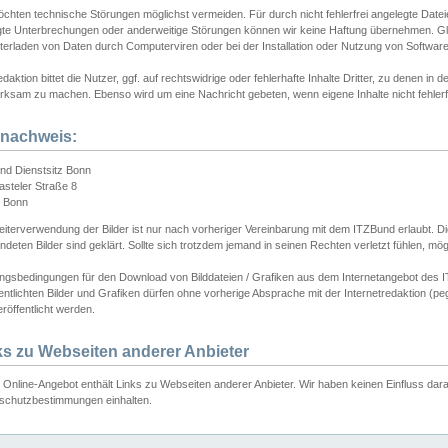
chten technische Störungen möglichst vermeiden. Für durch nicht fehlerfrei angelegte Dateien
gte Unterbrechungen oder anderweitige Störungen können wir keine Haftung übernehmen. Glei
terladen von Daten durch Computerviren oder bei der Installation oder Nutzung von Softwar
daktion bittet die Nutzer, ggf. auf rechtswidrige oder fehlerhafte Inhalte Dritter, zu denen in d
ksam zu machen. Ebenso wird um eine Nachricht gebeten, wenn eigene Inhalte nicht fehlerfrei
dnachweis:
nd Dienstsitz Bonn
asteler Straße 8
 Bonn
iterverwendung der Bilder ist nur nach vorheriger Vereinbarung mit dem ITZBund erlaubt. Die
deten Bilder sind geklärt. Sollte sich trotzdem jemand in seinen Rechten verletzt fühlen, m
ngsbedingungen für den Download von Bilddateien / Grafiken aus dem Internetangebot des I
entlichten Bilder und Grafiken dürfen ohne vorherige Absprache mit der Internetredaktion (pe
röffentlicht werden.
ks zu Webseiten anderer Anbieter
Online-Angebot enthält Links zu Webseiten anderer Anbieter. Wir haben keinen Einfluss darau
schutzbestimmungen einhalten.