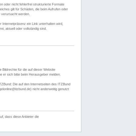
 oder nicht fehlerfrei strukturierte Formate
ches gilt für Schäden, die beim Aufrufen oder
e verursacht werden.
er Internetpräsenz ein Link unterhalten wird,
, aktuell oder vollständig sind.
 Bildrechte für die auf dieser Website
öge er sich bitte beim Herausgeber melden.
TZBund: Die auf den Internetseiten des ITZBund
gelonline@itzbund.de) nicht anderweitig genutzt
f, dass diese Anbieter die