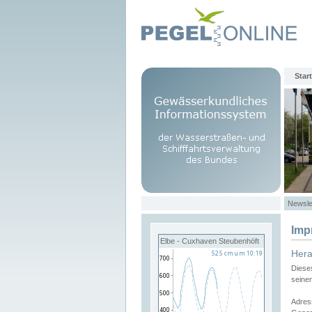
Start
Newsle
Imp
Elbe - Cuxhaven Steubenhöft
Her
Diese
seine
Adres