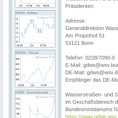
Präsidenten.
RHEIN - Koblenz
Adresse:
Generaldirektion Wass
Am Propsthof 51
53121 Bonn
DONAU - Passau
Telefon: 0228/7090-0
E-Mail: gdws@wsv.bu
DE-Mail: gdws@wsv.de-
Empfänger das DE-Mai
ODER - Eisenhüttenstadt
Wasserstraßen- und S
im Geschäftsbereich 
Bundesministeriums fü
https://www.gdws.wsv