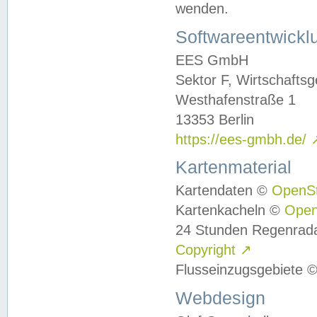
wenden.
Softwareentwickl
EES GmbH
Sektor F, Wirtschafts
Westhafenstraße 1
13353 Berlin
https://ees-gmbh.de/
Kartenmaterial
Kartendaten ©
OpenS
Kartenkacheln ©
Ope
24 Stunden Regenrad
Copyright
↗
Flusseinzugsgebiete 
Webdesign