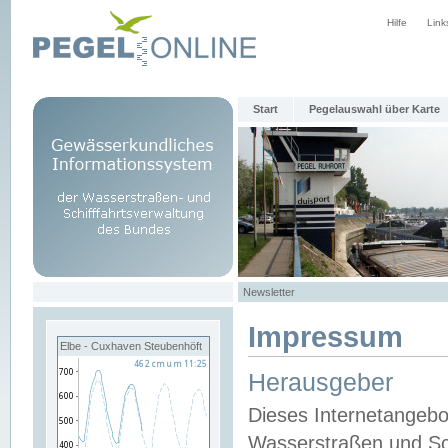
Hilfe
Link
Start
Pegelauswahl über Karte
Newsletter
Impressum
Elbe - Cuxhaven Steubenhöft
Herausgeber
Dieses Internetangebo
Wasserstraßen und Sch