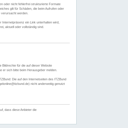
 oder nicht fehlerfrei strukturierte Formate
ches gilt für Schäden, die beim Aufrufen oder
e verursacht werden.
er Internetpräsenz ein Link unterhalten wird,
, aktuell oder vollständig sind.
 Bildrechte für die auf dieser Website
öge er sich bitte beim Herausgeber melden.
TZBund: Die auf den Internetseiten des ITZBund
gelonline@itzbund.de) nicht anderweitig genutzt
f, dass diese Anbieter die