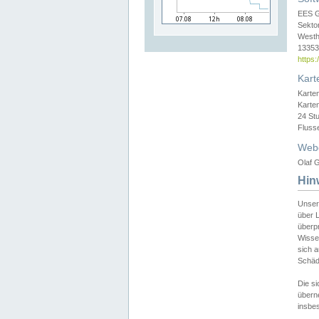
EES 
Sekto
Westh
13353 
https
Kart
Karte
Karte
24 St
Fluss
Web
Olaf G
Hin
Unser
über L
überpr
Wissen
sich a
Schäde
Die si
überne
insbes