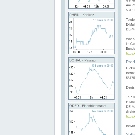
Gener
Am Pr
53121
RHEIN - Koblenz
Telef
E-Mai
DE-Ma
Wasse
im Ge
Bunde
https
DONAU - Passau
Prod
ITZBu
Bernk
53175
Deuts
Tel.:
E-Mail
ODER - Eisenhüttenstadt
DE-Ma
direkt
https:
Bei A
Soft