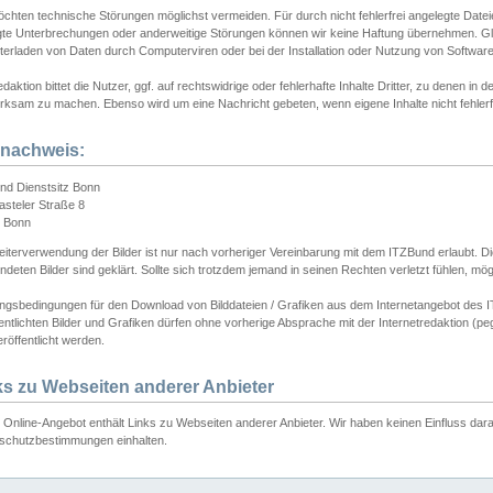
chten technische Störungen möglichst vermeiden. Für durch nicht fehlerfrei angelegte Dateien
gte Unterbrechungen oder anderweitige Störungen können wir keine Haftung übernehmen. Glei
terladen von Daten durch Computerviren oder bei der Installation oder Nutzung von Softwar
daktion bittet die Nutzer, ggf. auf rechtswidrige oder fehlerhafte Inhalte Dritter, zu denen in d
ksam zu machen. Ebenso wird um eine Nachricht gebeten, wenn eigene Inhalte nicht fehlerfrei
dnachweis:
nd Dienstsitz Bonn
asteler Straße 8
 Bonn
iterverwendung der Bilder ist nur nach vorheriger Vereinbarung mit dem ITZBund erlaubt. Die
deten Bilder sind geklärt. Sollte sich trotzdem jemand in seinen Rechten verletzt fühlen, m
ngsbedingungen für den Download von Bilddateien / Grafiken aus dem Internetangebot des I
entlichten Bilder und Grafiken dürfen ohne vorherige Absprache mit der Internetredaktion (pe
röffentlicht werden.
ks zu Webseiten anderer Anbieter
Online-Angebot enthält Links zu Webseiten anderer Anbieter. Wir haben keinen Einfluss darau
schutzbestimmungen einhalten.