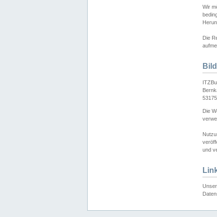
Wir mö
bedin
Herun
Die Re
aufmer
Bil
ITZBu
Bernk
53175
Die We
verwen
Nutzu
veröff
und ve
Lin
Unser 
Daten