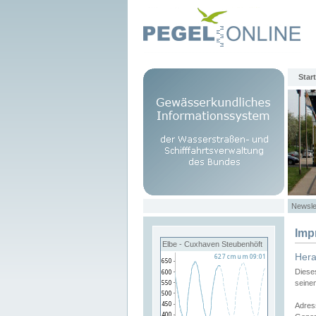
Start
Newsle
Imp
Elbe - Cuxhaven Steubenhöft
Her
Diese
seine
Adres