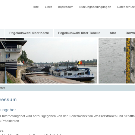
Hilfe
Links
Impressum
Nutzungsbedingungen
Datenschutz
Pegelauswahl über Karte
Pegelauswahl über Tabelle
Abo
Down
tter
ressum
ausgeber
s Internetangebot wird herausgegeben von der Generaldirektion Wasserstraßen und Schifffa
n Präsidenten.
se: