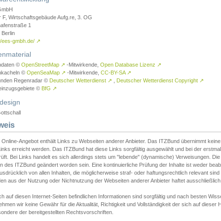
GmbH
r F, Wirtschaftsgebäude Aufg.re, 3. OG
afenstraße 1
Berlin
://ees-gmbh.de/
↗
enmaterial
ndaten ©
OpenStreetMap
↗
-Mitwirkende,
Open Database Lizenz
↗
nkacheln ©
OpenSeaMap
↗
-Mitwirkende,
CC-BY-SA
↗
unden Regenradar ©
Deutscher Wetterdienst
↗
,
Deutscher Wetterdienst Copyright
↗
einzugsgebiete ©
BfG
↗
design
ottschall
weis
 Online-Angebot enthält Links zu Webseiten anderer Anbieter. Das ITZBund übernimmt keine V
inks erreicht werden. Das ITZBund hat diese Links sorgfältig ausgewählt und bei der erstmal
üft. Bei Links handelt es sich allerdings stets um "lebende" (dynamische) Verweisungen. Die
 des ITZBund geändert worden sein. Eine kontinuierliche Prüfung der Inhalte ist weder beab
usdrücklich von allen Inhalten, die möglicherweise straf- oder haftungsrechtlich relevant sin
n aus der Nutzung oder Nichtnutzung der Webseiten anderer Anbieter haftet ausschließlich d
ch auf diesen Internet-Seiten befindlichen Informationen sind sorgfältig und nach besten 
hmen wir keine Gewähr für die Aktualität, Richtigkeit und Vollständigkeit der sich auf diese
ondere der bereitgestellten Rechtsvorschriften.