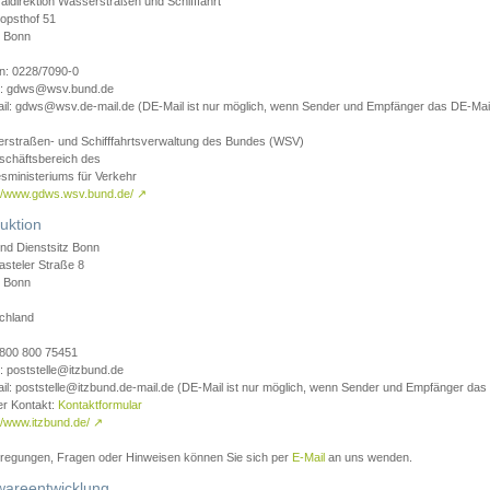
aldirektion Wasserstraßen und Schifffahrt
opsthof 51
 Bonn
on: 0228/7090-0
l: gdws@wsv.bund.de
il: gdws@wsv.de-mail.de (DE-Mail ist nur möglich, wenn Sender und Empfänger das DE-Mail
rstraßen- und Schifffahrtsverwaltung des Bundes (WSV)
schäftsbereich des
sministeriums für Verkehr
://www.gdws.wsv.bund.de/
↗
uktion
nd Dienstsitz Bonn
asteler Straße 8
 Bonn
chland
 0800 800 75451
: poststelle@itzbund.de
il: poststelle@itzbund.de-mail.de (DE-Mail ist nur möglich, wenn Sender und Empfänger das
er Kontakt:
Kontaktformular
//www.itzbund.de/
↗
nregungen, Fragen oder Hinweisen können Sie sich per
E-Mail
an uns wenden.
wareentwicklung