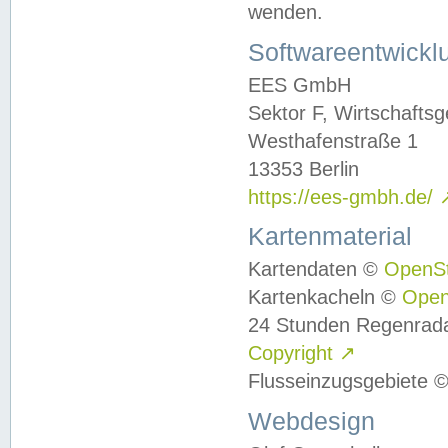
wenden.
Softwareentwickl
EES GmbH
Sektor F, Wirtschafts
Westhafenstraße 1
13353 Berlin
https://ees-gmbh.de/
Kartenmaterial
Kartendaten ©
OpenS
Kartenkacheln ©
Ope
24 Stunden Regenrad
Copyright
↗
Flusseinzugsgebiete 
Webdesign