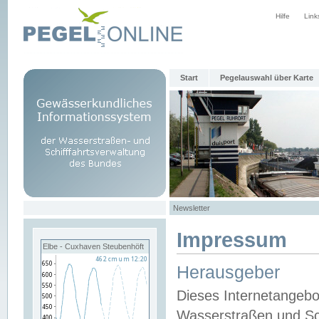
Hilfe
Link
Start
Pegelauswahl über Karte
Newsletter
Impressum
Elbe - Cuxhaven Steubenhöft
Herausgeber
Dieses Internetangebo
Wasserstraßen und Sch