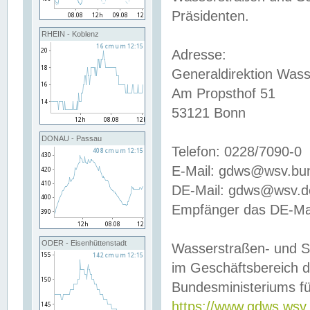
Präsidenten.
RHEIN - Koblenz
Adresse:
Generaldirektion Wass
Am Propsthof 51
53121 Bonn
DONAU - Passau
Telefon: 0228/7090-0
E-Mail: gdws@wsv.bu
DE-Mail: gdws@wsv.de-
Empfänger das DE-Mai
ODER - Eisenhüttenstadt
Wasserstraßen- und S
im Geschäftsbereich 
Bundesministeriums fü
https://www.gdws.wsv