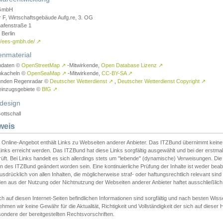
GmbH
r F, Wirtschaftsgebäude Aufg.re, 3. OG
afenstraße 1
Berlin
://ees-gmbh.de/
↗
enmaterial
ndaten ©
OpenStreetMap
↗
-Mitwirkende,
Open Database Lizenz
↗
nkacheln ©
OpenSeaMap
↗
-Mitwirkende,
CC-BY-SA
↗
unden Regenradar ©
Deutscher Wetterdienst
↗
,
Deutscher Wetterdienst Copyright
↗
einzugsgebiete ©
BfG
↗
design
ottschall
weis
 Online-Angebot enthält Links zu Webseiten anderer Anbieter. Das ITZBund übernimmt keine V
inks erreicht werden. Das ITZBund hat diese Links sorgfältig ausgewählt und bei der erstmal
üft. Bei Links handelt es sich allerdings stets um "lebende" (dynamische) Verweisungen. Die
 des ITZBund geändert worden sein. Eine kontinuierliche Prüfung der Inhalte ist weder beab
usdrücklich von allen Inhalten, die möglicherweise straf- oder haftungsrechtlich relevant sin
n aus der Nutzung oder Nichtnutzung der Webseiten anderer Anbieter haftet ausschließlich d
ch auf diesen Internet-Seiten befindlichen Informationen sind sorgfältig und nach besten 
hmen wir keine Gewähr für die Aktualität, Richtigkeit und Vollständigkeit der sich auf diese
ondere der bereitgestellten Rechtsvorschriften.