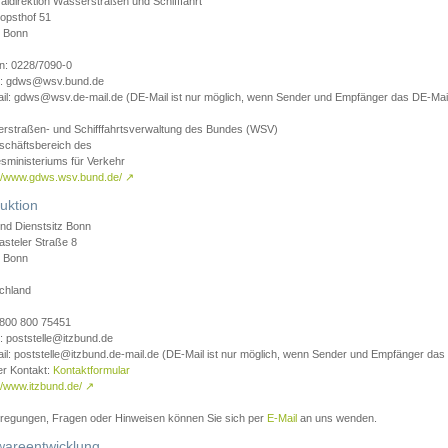
aldirektion Wasserstraßen und Schifffahrt
opsthof 51
 Bonn
on: 0228/7090-0
l: gdws@wsv.bund.de
il: gdws@wsv.de-mail.de (DE-Mail ist nur möglich, wenn Sender und Empfänger das DE-Mail
rstraßen- und Schifffahrtsverwaltung des Bundes (WSV)
schäftsbereich des
sministeriums für Verkehr
://www.gdws.wsv.bund.de/
↗
uktion
nd Dienstsitz Bonn
asteler Straße 8
 Bonn
chland
 0800 800 75451
: poststelle@itzbund.de
il: poststelle@itzbund.de-mail.de (DE-Mail ist nur möglich, wenn Sender und Empfänger das
er Kontakt:
Kontaktformular
//www.itzbund.de/
↗
nregungen, Fragen oder Hinweisen können Sie sich per
E-Mail
an uns wenden.
wareentwicklung