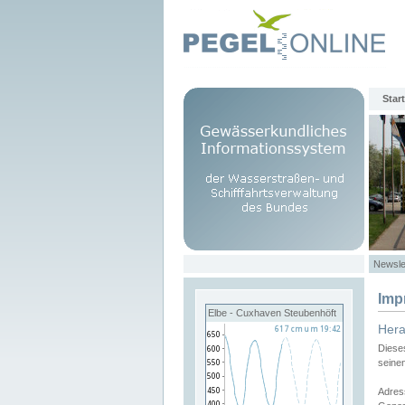
Start
Newsle
Imp
Elbe - Cuxhaven Steubenhöft
Her
Diese
seine
Adres