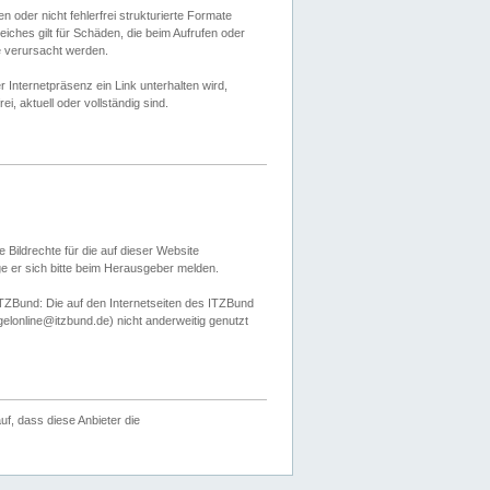
 oder nicht fehlerfrei strukturierte Formate
ches gilt für Schäden, die beim Aufrufen oder
e verursacht werden.
er Internetpräsenz ein Link unterhalten wird,
, aktuell oder vollständig sind.
 Bildrechte für die auf dieser Website
öge er sich bitte beim Herausgeber melden.
TZBund: Die auf den Internetseiten des ITZBund
gelonline@itzbund.de) nicht anderweitig genutzt
f, dass diese Anbieter die