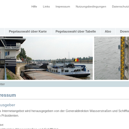
Hilfe
Links
Impressum
Nutzungsbedingungen
Datenschutz
Pegelauswahl über Karte
Pegelauswahl über Tabelle
Abo
Down
tter
ressum
ausgeber
s Internetangebot wird herausgegeben von der Generaldirektion Wasserstraßen und Schifffa
n Präsidenten.
se: