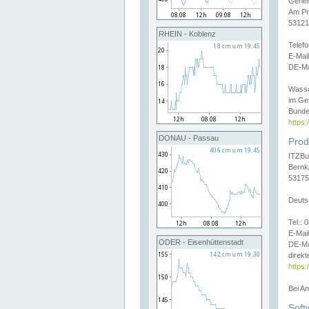
Gener
Am Pr
53121
RHEIN - Koblenz
Telef
E-Mai
DE-Ma
Wasse
im Ge
Bunde
https
DONAU - Passau
Prod
ITZBu
Bernk
53175
Deuts
Tel.:
E-Mail
ODER - Eisenhüttenstadt
DE-Ma
direkt
https:
Bei A
Soft