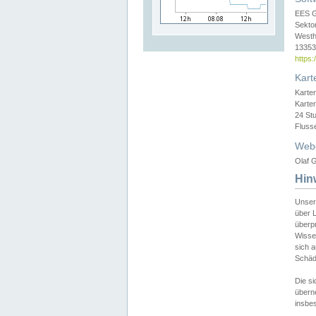
EES 
Sekto
Westh
13353 
https
Kart
Karte
Karte
24 St
Fluss
Web
Olaf G
Hin
Unser
über L
überpr
Wissen
sich a
Schäde
Die si
überne
insbes