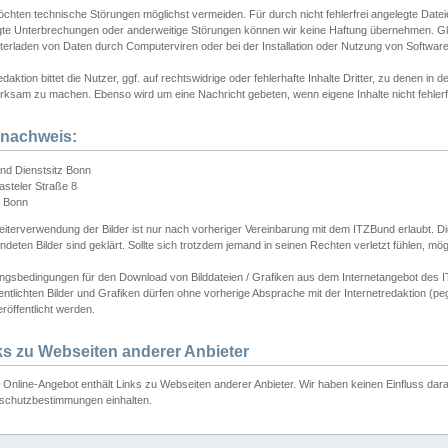
chten technische Störungen möglichst vermeiden. Für durch nicht fehlerfrei angelegte Dateien
gte Unterbrechungen oder anderweitige Störungen können wir keine Haftung übernehmen. Glei
terladen von Daten durch Computerviren oder bei der Installation oder Nutzung von Softwar
daktion bittet die Nutzer, ggf. auf rechtswidrige oder fehlerhafte Inhalte Dritter, zu denen in d
ksam zu machen. Ebenso wird um eine Nachricht gebeten, wenn eigene Inhalte nicht fehlerfrei
dnachweis:
nd Dienstsitz Bonn
asteler Straße 8
 Bonn
iterverwendung der Bilder ist nur nach vorheriger Vereinbarung mit dem ITZBund erlaubt. Die
deten Bilder sind geklärt. Sollte sich trotzdem jemand in seinen Rechten verletzt fühlen, m
ngsbedingungen für den Download von Bilddateien / Grafiken aus dem Internetangebot des I
entlichten Bilder und Grafiken dürfen ohne vorherige Absprache mit der Internetredaktion (pe
röffentlicht werden.
ks zu Webseiten anderer Anbieter
Online-Angebot enthält Links zu Webseiten anderer Anbieter. Wir haben keinen Einfluss darau
schutzbestimmungen einhalten.