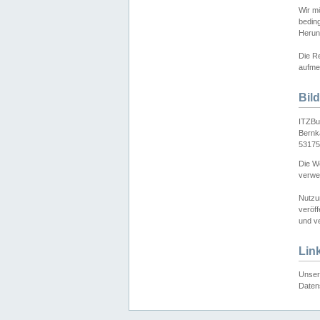
Wir mö
bedin
Herun
Die Re
aufmer
Bil
ITZBu
Bernk
53175
Die We
verwen
Nutzu
veröff
und ve
Lin
Unser 
Daten