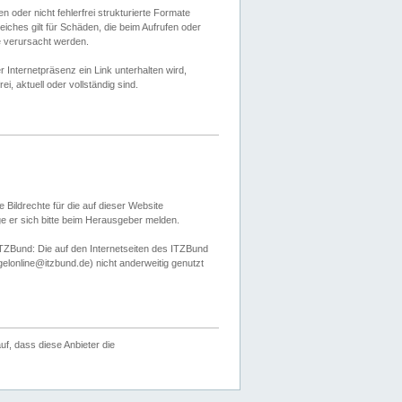
 oder nicht fehlerfrei strukturierte Formate
ches gilt für Schäden, die beim Aufrufen oder
e verursacht werden.
er Internetpräsenz ein Link unterhalten wird,
, aktuell oder vollständig sind.
 Bildrechte für die auf dieser Website
öge er sich bitte beim Herausgeber melden.
TZBund: Die auf den Internetseiten des ITZBund
gelonline@itzbund.de) nicht anderweitig genutzt
f, dass diese Anbieter die