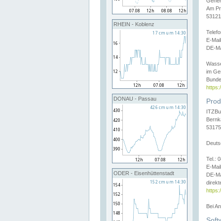
Gener
Am Pr
53121
RHEIN - Koblenz
Telef
E-Mai
DE-Ma
Wasse
im Ge
Bunde
https
DONAU - Passau
Prod
ITZBu
Bernk
53175
Deuts
Tel.:
E-Mail
ODER - Eisenhüttenstadt
DE-Ma
direkt
https:
Bei A
Soft