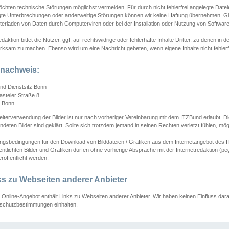
chten technische Störungen möglichst vermeiden. Für durch nicht fehlerfrei angelegte Dateien
gte Unterbrechungen oder anderweitige Störungen können wir keine Haftung übernehmen. Glei
terladen von Daten durch Computerviren oder bei der Installation oder Nutzung von Softwar
daktion bittet die Nutzer, ggf. auf rechtswidrige oder fehlerhafte Inhalte Dritter, zu denen in d
ksam zu machen. Ebenso wird um eine Nachricht gebeten, wenn eigene Inhalte nicht fehlerfrei
dnachweis:
nd Dienstsitz Bonn
asteler Straße 8
 Bonn
iterverwendung der Bilder ist nur nach vorheriger Vereinbarung mit dem ITZBund erlaubt. Die
deten Bilder sind geklärt. Sollte sich trotzdem jemand in seinen Rechten verletzt fühlen, m
ngsbedingungen für den Download von Bilddateien / Grafiken aus dem Internetangebot des I
entlichten Bilder und Grafiken dürfen ohne vorherige Absprache mit der Internetredaktion (pe
röffentlicht werden.
ks zu Webseiten anderer Anbieter
Online-Angebot enthält Links zu Webseiten anderer Anbieter. Wir haben keinen Einfluss darau
schutzbestimmungen einhalten.