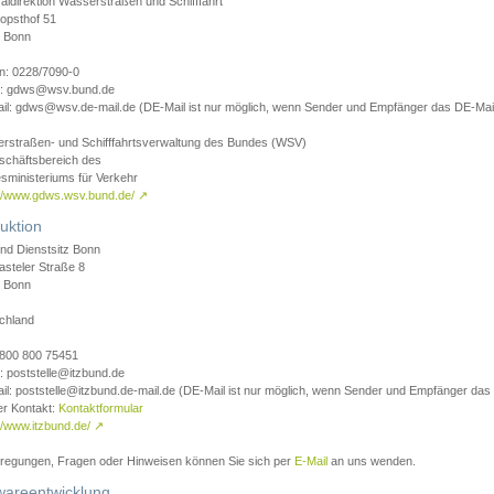
aldirektion Wasserstraßen und Schifffahrt
opsthof 51
 Bonn
on: 0228/7090-0
l: gdws@wsv.bund.de
il: gdws@wsv.de-mail.de (DE-Mail ist nur möglich, wenn Sender und Empfänger das DE-Mail
rstraßen- und Schifffahrtsverwaltung des Bundes (WSV)
schäftsbereich des
sministeriums für Verkehr
://www.gdws.wsv.bund.de/
↗
uktion
nd Dienstsitz Bonn
asteler Straße 8
 Bonn
chland
 0800 800 75451
: poststelle@itzbund.de
il: poststelle@itzbund.de-mail.de (DE-Mail ist nur möglich, wenn Sender und Empfänger das
er Kontakt:
Kontaktformular
//www.itzbund.de/
↗
nregungen, Fragen oder Hinweisen können Sie sich per
E-Mail
an uns wenden.
wareentwicklung