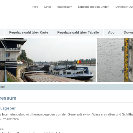
Hilfe
Links
Impressum
Nutzungsbedingungen
Datenschutz
Pegelauswahl über Karte
Pegelauswahl über Tabelle
Abo
Down
tter
ressum
ausgeber
s Internetangebot wird herausgegeben von der Generaldirektion Wasserstraßen und Schifffa
n Präsidenten.
se: