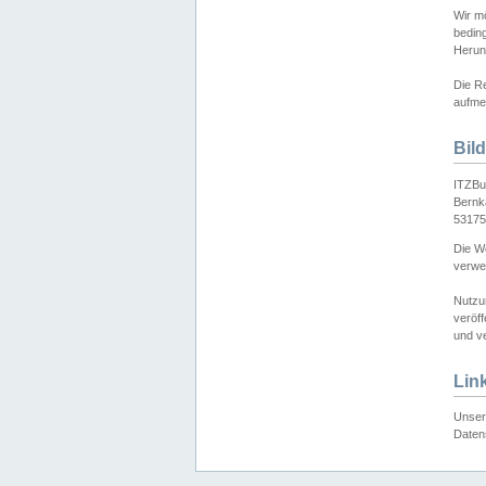
Wir mö
bedin
Herun
Die Re
aufmer
Bil
ITZBu
Bernk
53175
Die We
verwen
Nutzu
veröff
und ve
Lin
Unser 
Daten