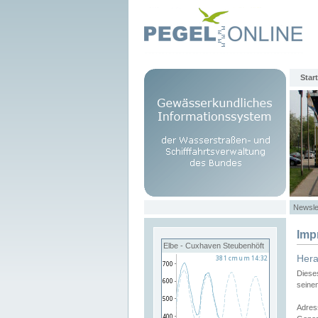
Start
Newsle
Imp
Elbe - Cuxhaven Steubenhöft
Her
Diese
seine
Adres