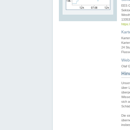
EES 
Sekto
Westh
13353 
https
Kart
Karte
Karte
24 St
Fluss
Web
Olaf G
Hin
Unser
über L
überpr
Wissen
sich a
Schäde
Die si
überne
insbes