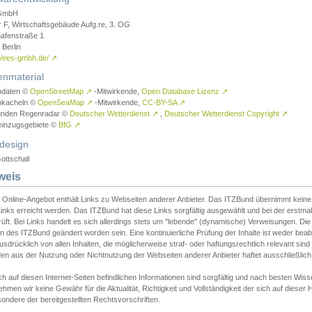
GmbH
r F, Wirtschaftsgebäude Aufg.re, 3. OG
afenstraße 1
Berlin
://ees-gmbh.de/
↗
enmaterial
ndaten ©
OpenStreetMap
↗
-Mitwirkende,
Open Database Lizenz
↗
nkacheln ©
OpenSeaMap
↗
-Mitwirkende,
CC-BY-SA
↗
unden Regenradar ©
Deutscher Wetterdienst
↗
,
Deutscher Wetterdienst Copyright
↗
einzugsgebiete ©
BfG
↗
design
ottschall
weis
 Online-Angebot enthält Links zu Webseiten anderer Anbieter. Das ITZBund übernimmt keine V
inks erreicht werden. Das ITZBund hat diese Links sorgfältig ausgewählt und bei der erstmal
üft. Bei Links handelt es sich allerdings stets um "lebende" (dynamische) Verweisungen. Die
 des ITZBund geändert worden sein. Eine kontinuierliche Prüfung der Inhalte ist weder beab
usdrücklich von allen Inhalten, die möglicherweise straf- oder haftungsrechtlich relevant sin
n aus der Nutzung oder Nichtnutzung der Webseiten anderer Anbieter haftet ausschließlich d
ch auf diesen Internet-Seiten befindlichen Informationen sind sorgfältig und nach besten 
hmen wir keine Gewähr für die Aktualität, Richtigkeit und Vollständigkeit der sich auf diese
ondere der bereitgestellten Rechtsvorschriften.