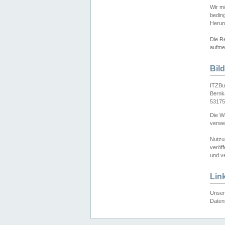
Wir mö
bedin
Herun
Die Re
aufmer
Bil
ITZBu
Bernk
53175
Die We
verwen
Nutzu
veröff
und ve
Lin
Unser 
Daten