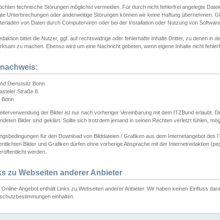
chten technische Störungen möglichst vermeiden. Für durch nicht fehlerfrei angelegte Dateien
gte Unterbrechungen oder anderweitige Störungen können wir keine Haftung übernehmen. Glei
terladen von Daten durch Computerviren oder bei der Installation oder Nutzung von Softwar
daktion bittet die Nutzer, ggf. auf rechtswidrige oder fehlerhafte Inhalte Dritter, zu denen in d
ksam zu machen. Ebenso wird um eine Nachricht gebeten, wenn eigene Inhalte nicht fehlerfrei
dnachweis:
nd Dienstsitz Bonn
asteler Straße 8
 Bonn
iterverwendung der Bilder ist nur nach vorheriger Vereinbarung mit dem ITZBund erlaubt. Die
deten Bilder sind geklärt. Sollte sich trotzdem jemand in seinen Rechten verletzt fühlen, m
ngsbedingungen für den Download von Bilddateien / Grafiken aus dem Internetangebot des I
entlichten Bilder und Grafiken dürfen ohne vorherige Absprache mit der Internetredaktion (pe
röffentlicht werden.
ks zu Webseiten anderer Anbieter
Online-Angebot enthält Links zu Webseiten anderer Anbieter. Wir haben keinen Einfluss darau
schutzbestimmungen einhalten.