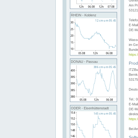
Gener
Am Pr
53121
RHEIN - Koblenz
Telef
E-Mai
DE-Ma
Wasse
im Ge
Bunde
https
DONAU - Passau
Prod
ITZBu
Bernk
53175
Deuts
Tel.:
E-Mail
ODER - Eisenhüttenstadt
DE-Ma
direkt
https:
Bei A
Soft