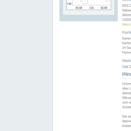
EES 
Sekto
Westh
13353 
https
Kart
Karte
Karte
24 St
Fluss
Web
Olaf G
Hin
Unser
über L
überpr
Wissen
sich a
Schäde
Die si
überne
insbes