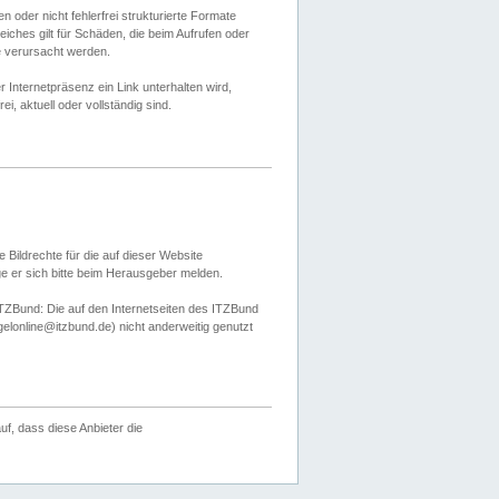
 oder nicht fehlerfrei strukturierte Formate
ches gilt für Schäden, die beim Aufrufen oder
e verursacht werden.
er Internetpräsenz ein Link unterhalten wird,
, aktuell oder vollständig sind.
 Bildrechte für die auf dieser Website
öge er sich bitte beim Herausgeber melden.
TZBund: Die auf den Internetseiten des ITZBund
gelonline@itzbund.de) nicht anderweitig genutzt
f, dass diese Anbieter die