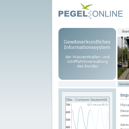
Start
Newsle
Imp
Elbe - Cuxhaven Steubenhöft
Her
Diese
seine
Adres