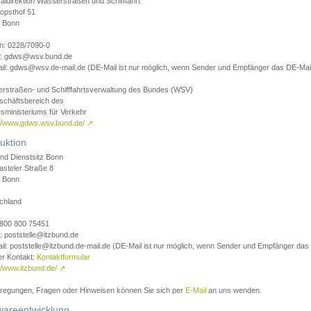
aldirektion Wasserstraßen und Schifffahrt
opsthof 51
 Bonn
on: 0228/7090-0
l: gdws@wsv.bund.de
il: gdws@wsv.de-mail.de (DE-Mail ist nur möglich, wenn Sender und Empfänger das DE-Mail
rstraßen- und Schifffahrtsverwaltung des Bundes (WSV)
schäftsbereich des
sministeriums für Verkehr
://www.gdws.wsv.bund.de/
↗
uktion
nd Dienstsitz Bonn
asteler Straße 8
 Bonn
chland
 0800 800 75451
: poststelle@itzbund.de
il: poststelle@itzbund.de-mail.de (DE-Mail ist nur möglich, wenn Sender und Empfänger das
er Kontakt:
Kontaktformular
//www.itzbund.de/
↗
nregungen, Fragen oder Hinweisen können Sie sich per
E-Mail
an uns wenden.
wareentwicklung