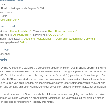
GmbH
r F, Wirtschaftsgebäude Aufg.re, 3. OG
afenstraße 1
Berlin
://ees-gmbh.de/
↗
enmaterial
ndaten ©
OpenStreetMap
↗
-Mitwirkende,
Open Database Lizenz
↗
nkacheln ©
OpenSeaMap
↗
-Mitwirkende,
CC-BY-SA
↗
unden Regenradar ©
Deutscher Wetterdienst
↗
,
Deutscher Wetterdienst Copyright
↗
einzugsgebiete ©
BfG
↗
design
ottschall
weis
 Online-Angebot enthält Links zu Webseiten anderer Anbieter. Das ITZBund übernimmt keine V
inks erreicht werden. Das ITZBund hat diese Links sorgfältig ausgewählt und bei der erstmal
üft. Bei Links handelt es sich allerdings stets um "lebende" (dynamische) Verweisungen. Die
 des ITZBund geändert worden sein. Eine kontinuierliche Prüfung der Inhalte ist weder beab
usdrücklich von allen Inhalten, die möglicherweise straf- oder haftungsrechtlich relevant sin
n aus der Nutzung oder Nichtnutzung der Webseiten anderer Anbieter haftet ausschließlich d
ch auf diesen Internet-Seiten befindlichen Informationen sind sorgfältig und nach besten 
hmen wir keine Gewähr für die Aktualität, Richtigkeit und Vollständigkeit der sich auf diese
ondere der bereitgestellten Rechtsvorschriften.