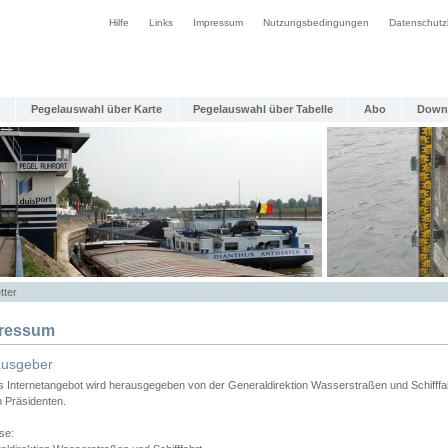
Hilfe
Links
Impressum
Nutzungsbedingungen
Datenschutz
Pegelauswahl über Karte
Pegelauswahl über Tabelle
Abo
Down
tter
ressum
ausgeber
s Internetangebot wird herausgegeben von der Generaldirektion Wasserstraßen und Schifffa
n Präsidenten.
se: