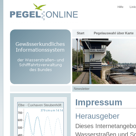
Hilfe
Link
Start
Pegelauswahl über Karte
Newsletter
Impressum
Elbe - Cuxhaven Steubenhöft
Herausgeber
Dieses Internetangebo
Wasserstraßen und Sch