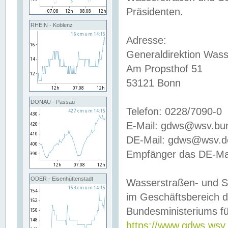
Präsidenten.
RHEIN - Koblenz
Adresse:
Generaldirektion Wass
Am Propsthof 51
53121 Bonn
DONAU - Passau
Telefon: 0228/7090-0
E-Mail: gdws@wsv.bu
DE-Mail: gdws@wsv.de-
Empfänger das DE-Mai
ODER - Eisenhüttenstadt
Wasserstraßen- und S
im Geschäftsbereich 
Bundesministeriums fü
https://www.gdws.wsv