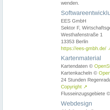
wenden.
Softwareentwickl
EES GmbH
Sektor F, Wirtschafts
Westhafenstraße 1
13353 Berlin
https://ees-gmbh.de/
Kartenmaterial
Kartendaten ©
OpenS
Kartenkacheln ©
Ope
24 Stunden Regenrad
Copyright
↗
Flusseinzugsgebiete 
Webdesign