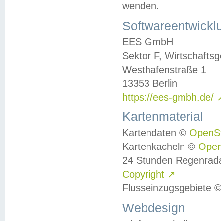
wenden.
Softwareentwickl
EES GmbH
Sektor F, Wirtschafts
Westhafenstraße 1
13353 Berlin
https://ees-gmbh.de/
Kartenmaterial
Kartendaten ©
OpenS
Kartenkacheln ©
Ope
24 Stunden Regenrad
Copyright
↗
Flusseinzugsgebiete 
Webdesign