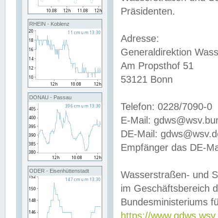
Präsidenten.
RHEIN - Koblenz
Adresse:
Generaldirektion Wass
Am Propsthof 51
53121 Bonn
DONAU - Passau
Telefon: 0228/7090-0
E-Mail: gdws@wsv.bu
DE-Mail: gdws@wsv.de-
Empfänger das DE-Mai
ODER - Eisenhüttenstadt
Wasserstraßen- und S
im Geschäftsbereich 
Bundesministeriums fü
https://www.gdws.wsv