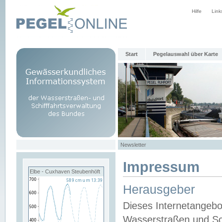
Hilfe
Link
Start
Pegelauswahl über Karte
Newsletter
Impressum
Elbe - Cuxhaven Steubenhöft
Herausgeber
Dieses Internetangebo
Wasserstraßen und Sch