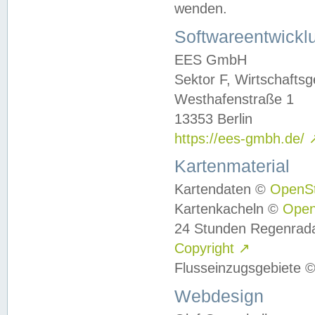
wenden.
Softwareentwickl
EES GmbH
Sektor F, Wirtschafts
Westhafenstraße 1
13353 Berlin
https://ees-gmbh.de/
Kartenmaterial
Kartendaten ©
OpenS
Kartenkacheln ©
Ope
24 Stunden Regenrad
Copyright
↗
Flusseinzugsgebiete 
Webdesign