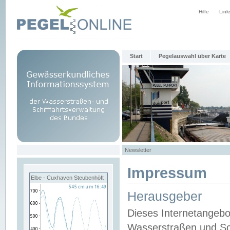
Hilfe
Link
Start
Pegelauswahl über Karte
Newsletter
Impressum
Elbe - Cuxhaven Steubenhöft
Herausgeber
Dieses Internetangebo
Wasserstraßen und Sch