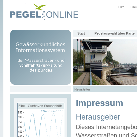
Hilfe
Link
Start
Pegelauswahl über Karte
Newsletter
Impressum
Elbe - Cuxhaven Steubenhöft
Herausgeber
Dieses Internetangebo
Wasserstraßen und Sch