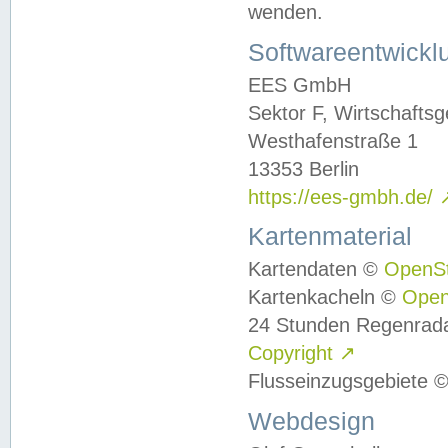
wenden.
Softwareentwickl
EES GmbH
Sektor F, Wirtschafts
Westhafenstraße 1
13353 Berlin
https://ees-gmbh.de/
Kartenmaterial
Kartendaten ©
OpenS
Kartenkacheln ©
Ope
24 Stunden Regenrad
Copyright
↗
Flusseinzugsgebiete 
Webdesign