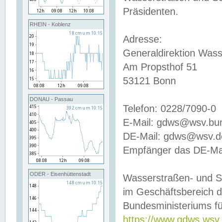
Präsidenten.
RHEIN - Koblenz
Adresse:
Generaldirektion Wass
Am Propsthof 51
53121 Bonn
DONAU - Passau
Telefon: 0228/7090-0
E-Mail: gdws@wsv.bu
DE-Mail: gdws@wsv.de-
Empfänger das DE-Mai
ODER - Eisenhüttenstadt
Wasserstraßen- und S
im Geschäftsbereich 
Bundesministeriums fü
https://www.gdws.wsv