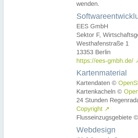
wenden.
Softwareentwickl
EES GmbH
Sektor F, Wirtschafts
Westhafenstraße 1
13353 Berlin
https://ees-gmbh.de/
Kartenmaterial
Kartendaten ©
OpenS
Kartenkacheln ©
Ope
24 Stunden Regenrad
Copyright
↗
Flusseinzugsgebiete 
Webdesign