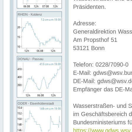
Präsidenten.
RHEIN - Koblenz
Adresse:
Generaldirektion Wass
Am Propsthof 51
53121 Bonn
DONAU - Passau
Telefon: 0228/7090-0
E-Mail: gdws@wsv.bu
DE-Mail: gdws@wsv.de-
Empfänger das DE-Mai
ODER - Eisenhüttenstadt
Wasserstraßen- und S
im Geschäftsbereich 
Bundesministeriums fü
https://www.gdws.wsv