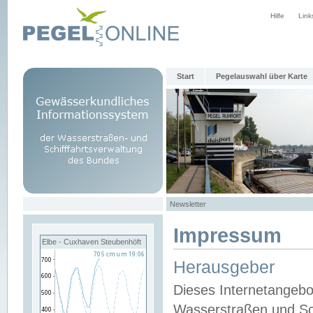
Hilfe
Link
Start
Pegelauswahl über Karte
Newsletter
Impressum
Elbe - Cuxhaven Steubenhöft
Herausgeber
Dieses Internetangebo
Wasserstraßen und Sch