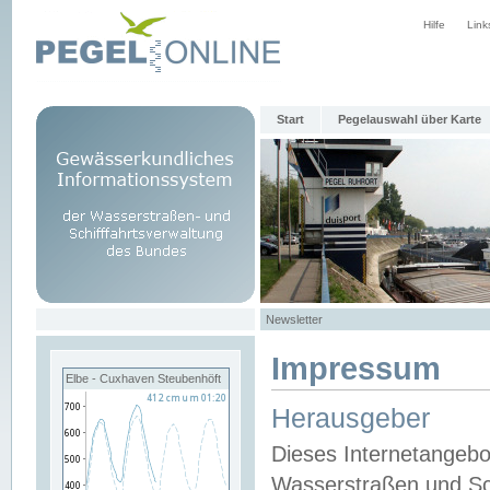
Hilfe
Link
Start
Pegelauswahl über Karte
Newsletter
Impressum
Elbe - Cuxhaven Steubenhöft
Herausgeber
Dieses Internetangebo
Wasserstraßen und Sch