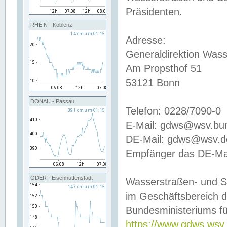
Präsidenten.
RHEIN - Koblenz
Adresse:
Generaldirektion Wass
Am Propsthof 51
53121 Bonn
DONAU - Passau
Telefon: 0228/7090-0
E-Mail: gdws@wsv.bu
DE-Mail: gdws@wsv.de-
Empfänger das DE-Mai
ODER - Eisenhüttenstadt
Wasserstraßen- und S
im Geschäftsbereich 
Bundesministeriums fü
https://www.gdws.wsv