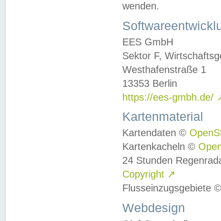
wenden.
Softwareentwickl
EES GmbH
Sektor F, Wirtschafts
Westhafenstraße 1
13353 Berlin
https://ees-gmbh.de/
Kartenmaterial
Kartendaten ©
OpenS
Kartenkacheln ©
Ope
24 Stunden Regenrad
Copyright
↗
Flusseinzugsgebiete 
Webdesign