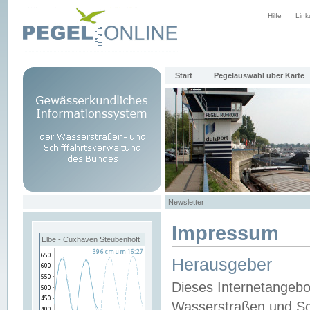
Hilfe
Link
Start
Pegelauswahl über Karte
Newsletter
Impressum
Elbe - Cuxhaven Steubenhöft
Herausgeber
Dieses Internetangebo
Wasserstraßen und Sch