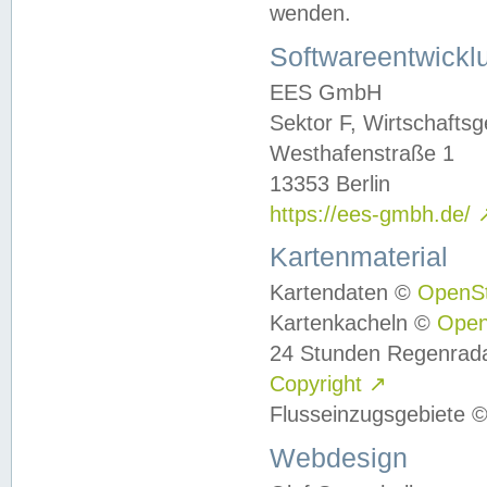
wenden.
Softwareentwickl
EES GmbH
Sektor F, Wirtschafts
Westhafenstraße 1
13353 Berlin
https://ees-gmbh.de/
Kartenmaterial
Kartendaten ©
OpenS
Kartenkacheln ©
Ope
24 Stunden Regenrad
Copyright
↗
Flusseinzugsgebiete 
Webdesign