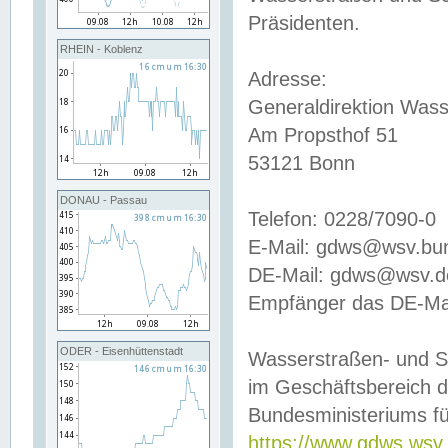
Präsidenten.
RHEIN - Koblenz
Adresse:
Generaldirektion Wass
Am Propsthof 51
53121 Bonn
DONAU - Passau
Telefon: 0228/7090-0
E-Mail: gdws@wsv.bu
DE-Mail: gdws@wsv.de-
Empfänger das DE-Mai
ODER - Eisenhüttenstadt
Wasserstraßen- und S
im Geschäftsbereich 
Bundesministeriums fü
https://www.gdws.wsv