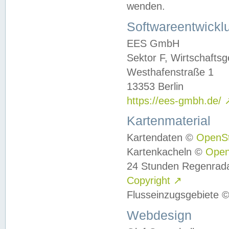
wenden.
Softwareentwickl
EES GmbH
Sektor F, Wirtschafts
Westhafenstraße 1
13353 Berlin
https://ees-gmbh.de/
Kartenmaterial
Kartendaten ©
OpenS
Kartenkacheln ©
Ope
24 Stunden Regenrad
Copyright
↗
Flusseinzugsgebiete 
Webdesign