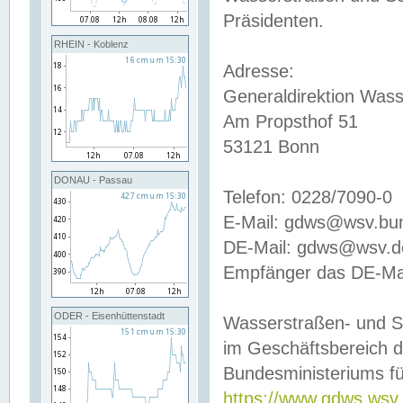
Präsidenten.
RHEIN - Koblenz
Adresse:
Generaldirektion Wass
Am Propsthof 51
53121 Bonn
DONAU - Passau
Telefon: 0228/7090-0
E-Mail: gdws@wsv.bu
DE-Mail: gdws@wsv.de-
Empfänger das DE-Mai
ODER - Eisenhüttenstadt
Wasserstraßen- und S
im Geschäftsbereich 
Bundesministeriums fü
https://www.gdws.wsv