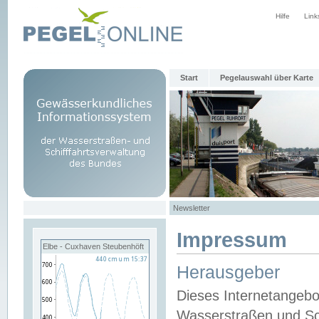
Hilfe
Link
Start
Pegelauswahl über Karte
Newsletter
Impressum
Elbe - Cuxhaven Steubenhöft
Herausgeber
Dieses Internetangebo
Wasserstraßen und Sch