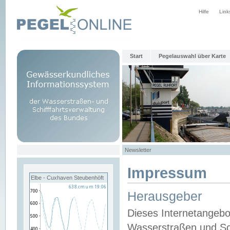
Hilfe
Link
Start
Pegelauswahl über Karte
Newsletter
Impressum
Elbe - Cuxhaven Steubenhöft
Herausgeber
Dieses Internetangebo
Wasserstraßen und Sch