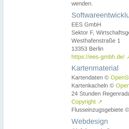
wenden.
Softwareentwickl
EES GmbH
Sektor F, Wirtschafts
Westhafenstraße 1
13353 Berlin
https://ees-gmbh.de/
Kartenmaterial
Kartendaten ©
OpenS
Kartenkacheln ©
Ope
24 Stunden Regenrad
Copyright
↗
Flusseinzugsgebiete 
Webdesign