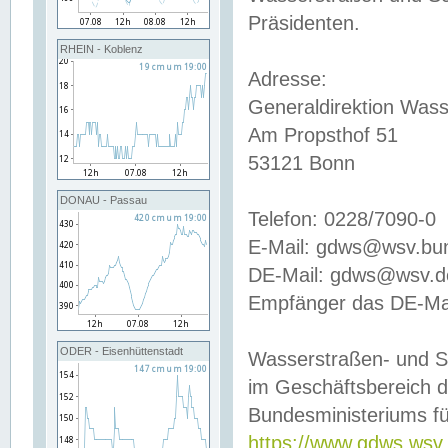
Präsidenten.
RHEIN - Koblenz
Adresse:
Generaldirektion Wass
Am Propsthof 51
53121 Bonn
DONAU - Passau
Telefon: 0228/7090-0
E-Mail: gdws@wsv.bu
DE-Mail: gdws@wsv.de-
Empfänger das DE-Mai
ODER - Eisenhüttenstadt
Wasserstraßen- und S
im Geschäftsbereich 
Bundesministeriums fü
https://www.gdws.wsv