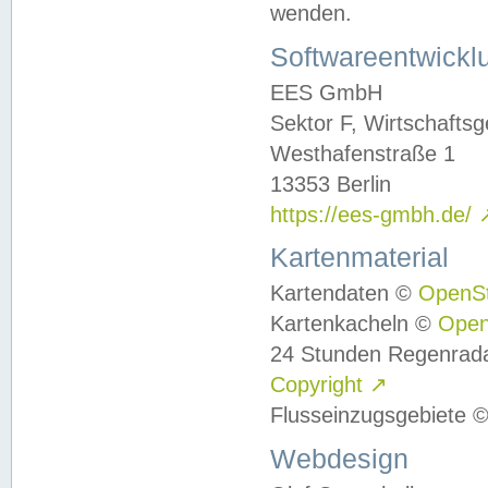
wenden.
Softwareentwickl
EES GmbH
Sektor F, Wirtschafts
Westhafenstraße 1
13353 Berlin
https://ees-gmbh.de/
Kartenmaterial
Kartendaten ©
OpenS
Kartenkacheln ©
Ope
24 Stunden Regenrad
Copyright
↗
Flusseinzugsgebiete 
Webdesign