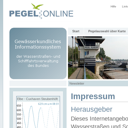
Hilfe
Link
Start
Pegelauswahl über Karte
Newsletter
Impressum
Elbe - Cuxhaven Steubenhöft
Herausgeber
Dieses Internetangebo
Wasserstraßen und Sch