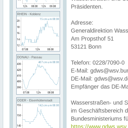
Präsidenten.
RHEIN - Koblenz
Adresse:
Generaldirektion Wass
Am Propsthof 51
53121 Bonn
DONAU - Passau
Telefon: 0228/7090-0
E-Mail: gdws@wsv.bu
DE-Mail: gdws@wsv.de-
Empfänger das DE-Mai
ODER - Eisenhüttenstadt
Wasserstraßen- und S
im Geschäftsbereich 
Bundesministeriums fü
https://www.gdws.wsv