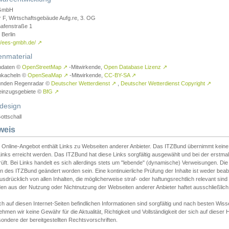
GmbH
r F, Wirtschaftsgebäude Aufg.re, 3. OG
afenstraße 1
Berlin
://ees-gmbh.de/
↗
enmaterial
ndaten ©
OpenStreetMap
↗
-Mitwirkende,
Open Database Lizenz
↗
nkacheln ©
OpenSeaMap
↗
-Mitwirkende,
CC-BY-SA
↗
unden Regenradar ©
Deutscher Wetterdienst
↗
,
Deutscher Wetterdienst Copyright
↗
einzugsgebiete ©
BfG
↗
design
ottschall
weis
 Online-Angebot enthält Links zu Webseiten anderer Anbieter. Das ITZBund übernimmt keine V
inks erreicht werden. Das ITZBund hat diese Links sorgfältig ausgewählt und bei der erstmal
üft. Bei Links handelt es sich allerdings stets um "lebende" (dynamische) Verweisungen. Die
 des ITZBund geändert worden sein. Eine kontinuierliche Prüfung der Inhalte ist weder beab
usdrücklich von allen Inhalten, die möglicherweise straf- oder haftungsrechtlich relevant sin
n aus der Nutzung oder Nichtnutzung der Webseiten anderer Anbieter haftet ausschließlich d
ch auf diesen Internet-Seiten befindlichen Informationen sind sorgfältig und nach besten 
hmen wir keine Gewähr für die Aktualität, Richtigkeit und Vollständigkeit der sich auf diese
ondere der bereitgestellten Rechtsvorschriften.