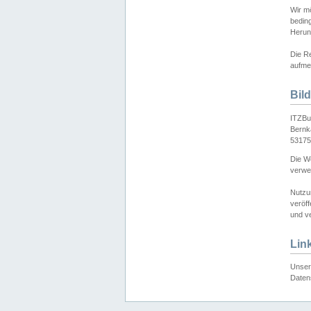
Wir mö
bedin
Herun
Die Re
aufmer
Bil
ITZBu
Bernk
53175
Die We
verwen
Nutzu
veröff
und ve
Lin
Unser 
Daten