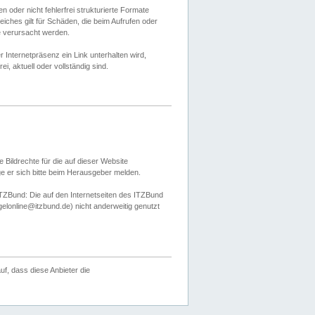
 oder nicht fehlerfrei strukturierte Formate
ches gilt für Schäden, die beim Aufrufen oder
e verursacht werden.
er Internetpräsenz ein Link unterhalten wird,
, aktuell oder vollständig sind.
 Bildrechte für die auf dieser Website
öge er sich bitte beim Herausgeber melden.
TZBund: Die auf den Internetseiten des ITZBund
gelonline@itzbund.de) nicht anderweitig genutzt
f, dass diese Anbieter die