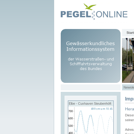
Start
Newsle
Imp
Elbe - Cuxhaven Steubenhöft
Her
Diese
seine
Adres