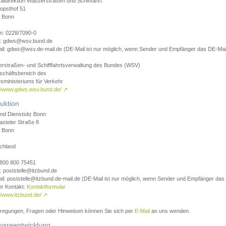
aldirektion Wasserstraßen und Schifffahrt
opsthof 51
 Bonn
on: 0228/7090-0
l: gdws@wsv.bund.de
il: gdws@wsv.de-mail.de (DE-Mail ist nur möglich, wenn Sender und Empfänger das DE-Mail
rstraßen- und Schifffahrtsverwaltung des Bundes (WSV)
schäftsbereich des
sministeriums für Verkehr
://www.gdws.wsv.bund.de/
↗
uktion
nd Dienstsitz Bonn
asteler Straße 8
 Bonn
chland
 0800 800 75451
: poststelle@itzbund.de
il: poststelle@itzbund.de-mail.de (DE-Mail ist nur möglich, wenn Sender und Empfänger das
er Kontakt:
Kontaktformular
//www.itzbund.de/
↗
nregungen, Fragen oder Hinweisen können Sie sich per
E-Mail
an uns wenden.
wareentwicklung