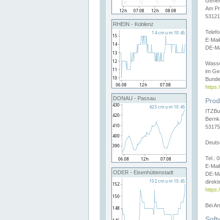
Gener
Am Pr
53121
RHEIN - Koblenz
Telef
E-Mai
DE-Ma
Wasse
im Ge
Bunde
https
DONAU - Passau
Prod
ITZBu
Bernk
53175
Deuts
Tel.:
E-Mail
ODER - Eisenhüttenstadt
DE-Ma
direkt
https:
Bei A
Soft