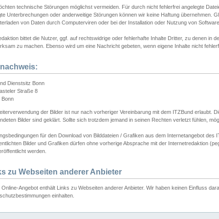
chten technische Störungen möglichst vermeiden. Für durch nicht fehlerfrei angelegte Dateien
gte Unterbrechungen oder anderweitige Störungen können wir keine Haftung übernehmen. Glei
terladen von Daten durch Computerviren oder bei der Installation oder Nutzung von Softwar
daktion bittet die Nutzer, ggf. auf rechtswidrige oder fehlerhafte Inhalte Dritter, zu denen in d
ksam zu machen. Ebenso wird um eine Nachricht gebeten, wenn eigene Inhalte nicht fehlerfrei
dnachweis:
nd Dienstsitz Bonn
asteler Straße 8
 Bonn
iterverwendung der Bilder ist nur nach vorheriger Vereinbarung mit dem ITZBund erlaubt. Die
deten Bilder sind geklärt. Sollte sich trotzdem jemand in seinen Rechten verletzt fühlen, m
ngsbedingungen für den Download von Bilddateien / Grafiken aus dem Internetangebot des I
entlichten Bilder und Grafiken dürfen ohne vorherige Absprache mit der Internetredaktion (pe
röffentlicht werden.
ks zu Webseiten anderer Anbieter
Online-Angebot enthält Links zu Webseiten anderer Anbieter. Wir haben keinen Einfluss darau
schutzbestimmungen einhalten.