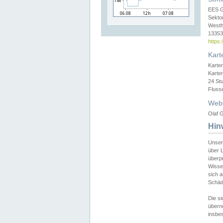
EES 
Sekto
Westh
13353 
https
Kart
Karte
Karte
24 St
Fluss
Web
Olaf G
Hin
Unser
über L
überpr
Wissen
sich a
Schäde
Die si
überne
insbes