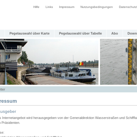
Hilfe
Links
Impressum
Nutzungsbedingungen
Datenschutz
Pegelauswahl über Karte
Pegelauswahl über Tabelle
Abo
Down
tter
ressum
ausgeber
s Internetangebot wird herausgegeben von der Generaldirektion Wasserstraßen und Schifffa
n Präsidenten.
se: