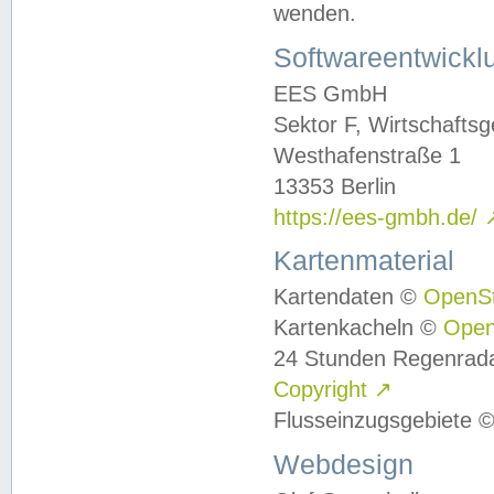
wenden.
Softwareentwickl
EES GmbH
Sektor F, Wirtschafts
Westhafenstraße 1
13353 Berlin
https://ees-gmbh.de/
Kartenmaterial
Kartendaten ©
OpenS
Kartenkacheln ©
Ope
24 Stunden Regenrad
Copyright
↗
Flusseinzugsgebiete 
Webdesign