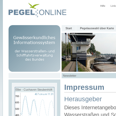
Hilfe
Link
Start
Pegelauswahl über Karte
Newsletter
Impressum
Elbe - Cuxhaven Steubenhöft
Herausgeber
Dieses Internetangebo
Wasserstraßen und Sch