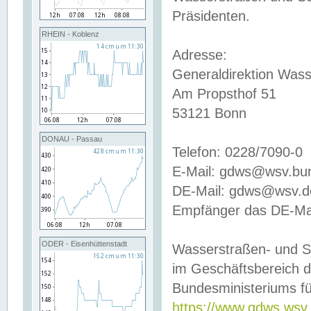
Präsidenten.
RHEIN - Koblenz
Adresse:
Generaldirektion Wass
Am Propsthof 51
53121 Bonn
DONAU - Passau
Telefon: 0228/7090-0
E-Mail: gdws@wsv.bu
DE-Mail: gdws@wsv.de-
Empfänger das DE-Mai
ODER - Eisenhüttenstadt
Wasserstraßen- und S
im Geschäftsbereich 
Bundesministeriums fü
https://www.gdws.wsv