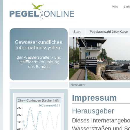
Hilfe
Link
Start
Pegelauswahl über Karte
Newsletter
Impressum
Elbe - Cuxhaven Steubenhöft
Herausgeber
Dieses Internetangebo
Wasserstraßen und Sch