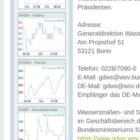
Präsidenten.
RHEIN - Koblenz
Adresse:
Generaldirektion Wass
Am Propsthof 51
53121 Bonn
DONAU - Passau
Telefon: 0228/7090-0
E-Mail: gdws@wsv.bu
DE-Mail: gdws@wsv.de-
Empfänger das DE-Mai
ODER - Eisenhüttenstadt
Wasserstraßen- und S
im Geschäftsbereich 
Bundesministeriums fü
https://www.gdws.wsv