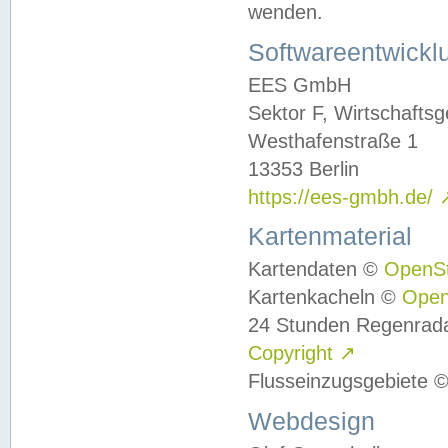
wenden.
Softwareentwickl
EES GmbH
Sektor F, Wirtschafts
Westhafenstraße 1
13353 Berlin
https://ees-gmbh.de/
Kartenmaterial
Kartendaten ©
OpenS
Kartenkacheln ©
Ope
24 Stunden Regenrad
Copyright
↗
Flusseinzugsgebiete 
Webdesign