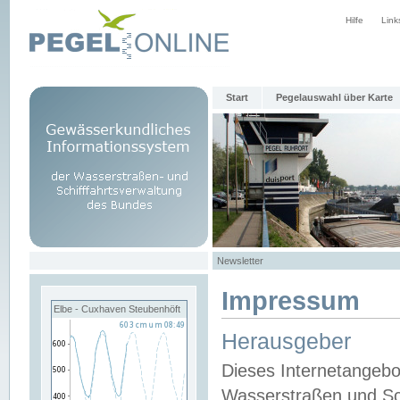
Hilfe
Link
Start
Pegelauswahl über Karte
Newsletter
Impressum
Elbe - Cuxhaven Steubenhöft
Herausgeber
Dieses Internetangebo
Wasserstraßen und Sch