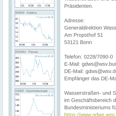
Präsidenten.
RHEIN - Koblenz
Adresse:
Generaldirektion Wass
Am Propsthof 51
53121 Bonn
DONAU - Passau
Telefon: 0228/7090-0
E-Mail: gdws@wsv.bu
DE-Mail: gdws@wsv.de-
Empfänger das DE-Mai
ODER - Eisenhüttenstadt
Wasserstraßen- und S
im Geschäftsbereich 
Bundesministeriums fü
https://www.gdws.wsv