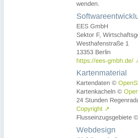
wenden.
Softwareentwickl
EES GmbH
Sektor F, Wirtschafts
Westhafenstraße 1
13353 Berlin
https://ees-gmbh.de/
Kartenmaterial
Kartendaten ©
OpenS
Kartenkacheln ©
Ope
24 Stunden Regenrad
Copyright
↗
Flusseinzugsgebiete 
Webdesign