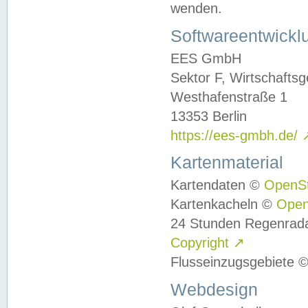
wenden.
Softwareentwickl
EES GmbH
Sektor F, Wirtschafts
Westhafenstraße 1
13353 Berlin
https://ees-gmbh.de/
Kartenmaterial
Kartendaten ©
OpenS
Kartenkacheln ©
Ope
24 Stunden Regenrad
Copyright
↗
Flusseinzugsgebiete 
Webdesign