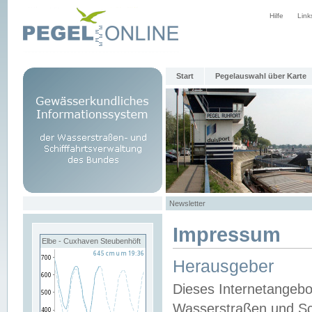
Hilfe
Link
Start
Pegelauswahl über Karte
Newsletter
Impressum
Elbe - Cuxhaven Steubenhöft
Herausgeber
Dieses Internetangebo
Wasserstraßen und Sch