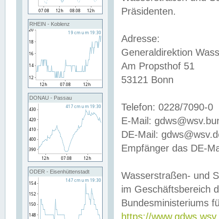
Präsidenten.
RHEIN - Koblenz
Adresse:
Generaldirektion Wass
Am Propsthof 51
53121 Bonn
DONAU - Passau
Telefon: 0228/7090-0
E-Mail: gdws@wsv.bu
DE-Mail: gdws@wsv.de-
Empfänger das DE-Mai
ODER - Eisenhüttenstadt
Wasserstraßen- und S
im Geschäftsbereich 
Bundesministeriums fü
https://www.gdws.wsv