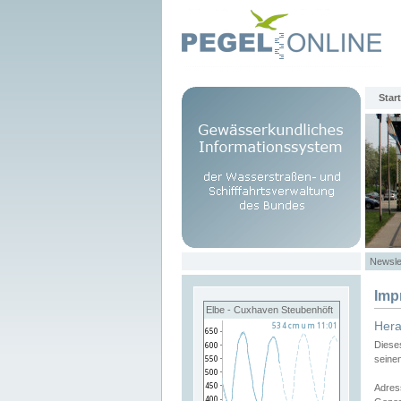
Start
Newsle
Imp
Elbe - Cuxhaven Steubenhöft
Her
Diese
seine
Adres