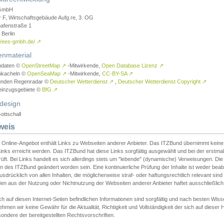
GmbH
r F, Wirtschaftsgebäude Aufg.re, 3. OG
afenstraße 1
Berlin
://ees-gmbh.de/
↗
enmaterial
ndaten ©
OpenStreetMap
↗
-Mitwirkende,
Open Database Lizenz
↗
nkacheln ©
OpenSeaMap
↗
-Mitwirkende,
CC-BY-SA
↗
unden Regenradar ©
Deutscher Wetterdienst
↗
,
Deutscher Wetterdienst Copyright
↗
einzugsgebiete ©
BfG
↗
design
ottschall
weis
 Online-Angebot enthält Links zu Webseiten anderer Anbieter. Das ITZBund übernimmt keine V
inks erreicht werden. Das ITZBund hat diese Links sorgfältig ausgewählt und bei der erstmal
üft. Bei Links handelt es sich allerdings stets um "lebende" (dynamische) Verweisungen. Die
 des ITZBund geändert worden sein. Eine kontinuierliche Prüfung der Inhalte ist weder beab
usdrücklich von allen Inhalten, die möglicherweise straf- oder haftungsrechtlich relevant sin
n aus der Nutzung oder Nichtnutzung der Webseiten anderer Anbieter haftet ausschließlich d
ch auf diesen Internet-Seiten befindlichen Informationen sind sorgfältig und nach besten 
hmen wir keine Gewähr für die Aktualität, Richtigkeit und Vollständigkeit der sich auf diese
ondere der bereitgestellten Rechtsvorschriften.