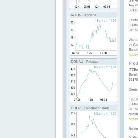
Gener
Am Pr
53121
RHEIN - Koblenz
Telef
E-Mai
DE-Ma
Wasse
im Ge
Bunde
https
DONAU - Passau
Prod
ITZBu
Bernk
53175
Deuts
Tel.:
E-Mail
ODER - Eisenhüttenstadt
DE-Ma
direkt
https:
Bei A
Soft