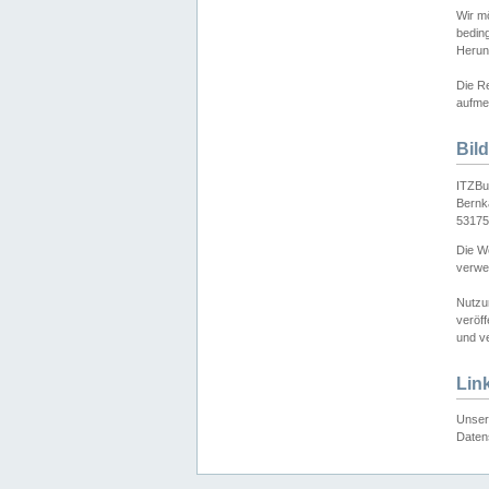
Wir mö
bedin
Herun
Die Re
aufmer
Bil
ITZBu
Bernk
53175
Die We
verwen
Nutzu
veröff
und ve
Lin
Unser 
Daten