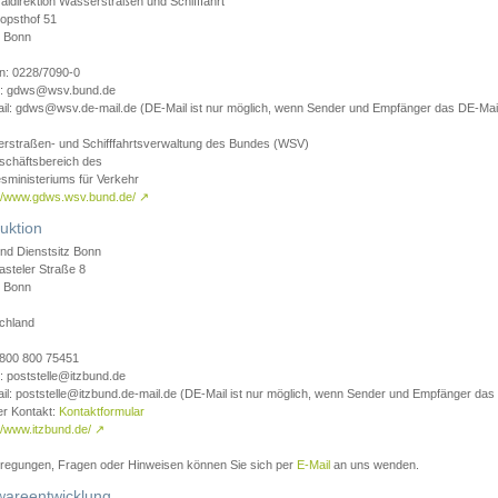
aldirektion Wasserstraßen und Schifffahrt
opsthof 51
 Bonn
on: 0228/7090-0
l: gdws@wsv.bund.de
il: gdws@wsv.de-mail.de (DE-Mail ist nur möglich, wenn Sender und Empfänger das DE-Mail
rstraßen- und Schifffahrtsverwaltung des Bundes (WSV)
schäftsbereich des
sministeriums für Verkehr
://www.gdws.wsv.bund.de/
↗
uktion
nd Dienstsitz Bonn
asteler Straße 8
 Bonn
chland
 0800 800 75451
: poststelle@itzbund.de
il: poststelle@itzbund.de-mail.de (DE-Mail ist nur möglich, wenn Sender und Empfänger das
er Kontakt:
Kontaktformular
//www.itzbund.de/
↗
nregungen, Fragen oder Hinweisen können Sie sich per
E-Mail
an uns wenden.
wareentwicklung