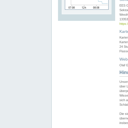
EES 
Sekto
Westh
13353 
https
Kart
Karte
Karte
24 St
Fluss
Web
Olaf G
Hin
Unser
über L
überpr
Wissen
sich a
Schäde
Die si
überne
insbes