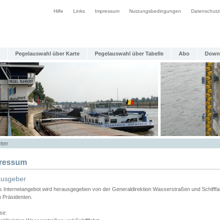
Hilfe
Links
Impressum
Nutzungsbedingungen
Datenschutz
Pegelauswahl über Karte
Pegelauswahl über Tabelle
Abo
Down
tter
ressum
ausgeber
s Internetangebot wird herausgegeben von der Generaldirektion Wasserstraßen und Schifffa
n Präsidenten.
se: