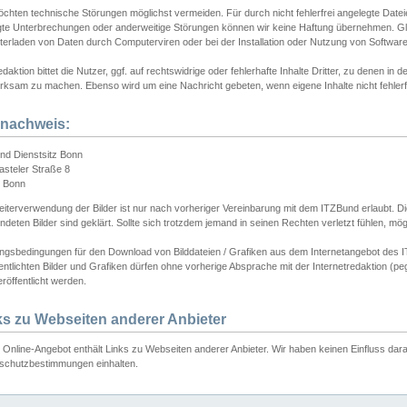
chten technische Störungen möglichst vermeiden. Für durch nicht fehlerfrei angelegte Dateien
gte Unterbrechungen oder anderweitige Störungen können wir keine Haftung übernehmen. Glei
terladen von Daten durch Computerviren oder bei der Installation oder Nutzung von Softwar
daktion bittet die Nutzer, ggf. auf rechtswidrige oder fehlerhafte Inhalte Dritter, zu denen in d
ksam zu machen. Ebenso wird um eine Nachricht gebeten, wenn eigene Inhalte nicht fehlerfrei
dnachweis:
nd Dienstsitz Bonn
asteler Straße 8
 Bonn
iterverwendung der Bilder ist nur nach vorheriger Vereinbarung mit dem ITZBund erlaubt. Die
deten Bilder sind geklärt. Sollte sich trotzdem jemand in seinen Rechten verletzt fühlen, m
ngsbedingungen für den Download von Bilddateien / Grafiken aus dem Internetangebot des I
entlichten Bilder und Grafiken dürfen ohne vorherige Absprache mit der Internetredaktion (pe
röffentlicht werden.
ks zu Webseiten anderer Anbieter
Online-Angebot enthält Links zu Webseiten anderer Anbieter. Wir haben keinen Einfluss darau
schutzbestimmungen einhalten.