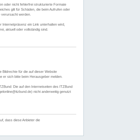
 oder nicht fehlerfrei strukturierte Formate
ches gilt für Schäden, die beim Aufrufen oder
e verursacht werden.
er Internetpräsenz ein Link unterhalten wird,
, aktuell oder vollständig sind.
 Bildrechte für die auf dieser Website
öge er sich bitte beim Herausgeber melden.
TZBund: Die auf den Internetseiten des ITZBund
gelonline@itzbund.de) nicht anderweitig genutzt
f, dass diese Anbieter die