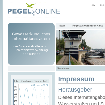
Hilfe
Link
Start
Pegelauswahl über Karte
Newsletter
Impressum
Elbe - Cuxhaven Steubenhöft
Herausgeber
Dieses Internetangebo
Wasserstraßen und Sch