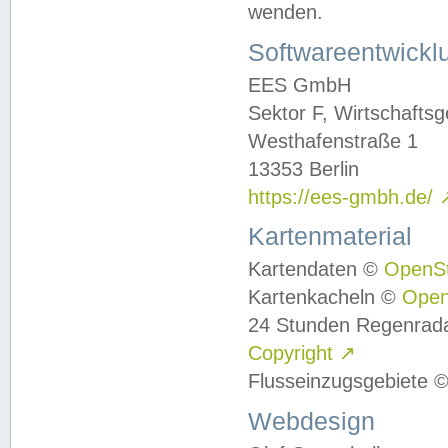
wenden.
Softwareentwickl
EES GmbH
Sektor F, Wirtschafts
Westhafenstraße 1
13353 Berlin
https://ees-gmbh.de/
Kartenmaterial
Kartendaten ©
OpenS
Kartenkacheln ©
Ope
24 Stunden Regenrad
Copyright
↗
Flusseinzugsgebiete 
Webdesign