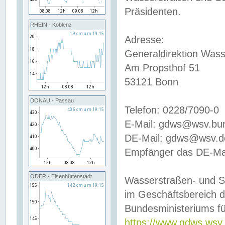
Präsidenten.
RHEIN - Koblenz
Adresse:
Generaldirektion Wass
Am Propsthof 51
53121 Bonn
DONAU - Passau
Telefon: 0228/7090-0
E-Mail: gdws@wsv.bu
DE-Mail: gdws@wsv.de-
Empfänger das DE-Mai
ODER - Eisenhüttenstadt
Wasserstraßen- und S
im Geschäftsbereich 
Bundesministeriums fü
https://www.gdws.wsv