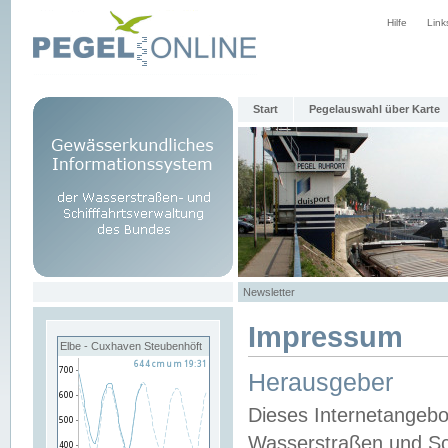
Hilfe
Link
Start
Pegelauswahl über Karte
Newsletter
Impressum
Elbe - Cuxhaven Steubenhöft
Herausgeber
Dieses Internetangebo
Wasserstraßen und Sch