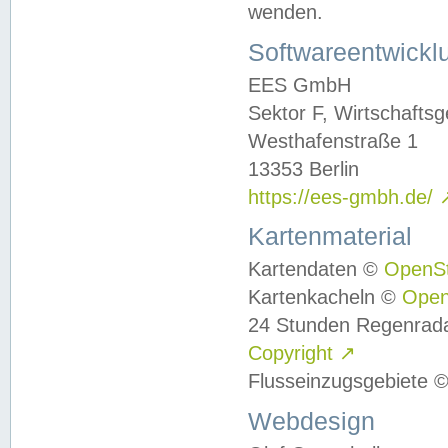
wenden.
Softwareentwickl
EES GmbH
Sektor F, Wirtschafts
Westhafenstraße 1
13353 Berlin
https://ees-gmbh.de/
Kartenmaterial
Kartendaten ©
OpenS
Kartenkacheln ©
Ope
24 Stunden Regenrad
Copyright
↗
Flusseinzugsgebiete 
Webdesign