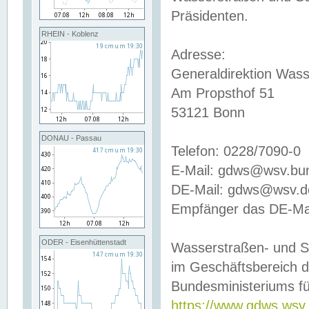
Präsidenten.
RHEIN - Koblenz
Adresse:
Generaldirektion Wass
Am Propsthof 51
53121 Bonn
DONAU - Passau
Telefon: 0228/7090-0
E-Mail: gdws@wsv.bu
DE-Mail: gdws@wsv.de-
Empfänger das DE-Mai
ODER - Eisenhüttenstadt
Wasserstraßen- und S
im Geschäftsbereich 
Bundesministeriums fü
https://www.gdws.wsv