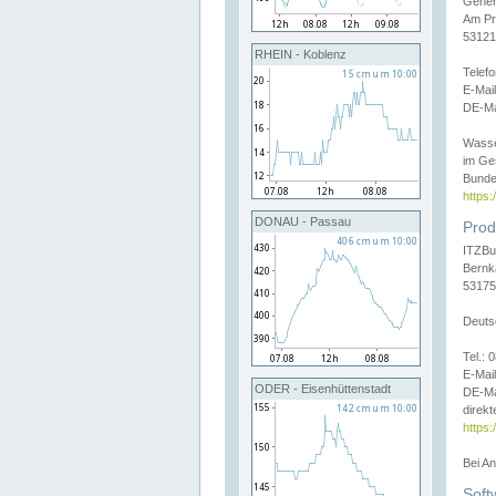
Gener
Am Pr
53121
RHEIN - Koblenz
Telef
E-Mai
DE-Ma
Wasse
im Ge
Bunde
https
DONAU - Passau
Prod
ITZBu
Bernk
53175
Deuts
Tel.:
E-Mail
ODER - Eisenhüttenstadt
DE-Ma
direkt
https:
Bei A
Soft