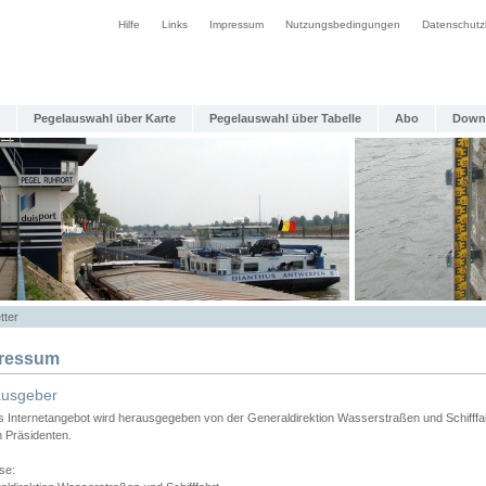
Hilfe
Links
Impressum
Nutzungsbedingungen
Datenschutz
Pegelauswahl über Karte
Pegelauswahl über Tabelle
Abo
Down
tter
ressum
ausgeber
s Internetangebot wird herausgegeben von der Generaldirektion Wasserstraßen und Schifffa
n Präsidenten.
se: