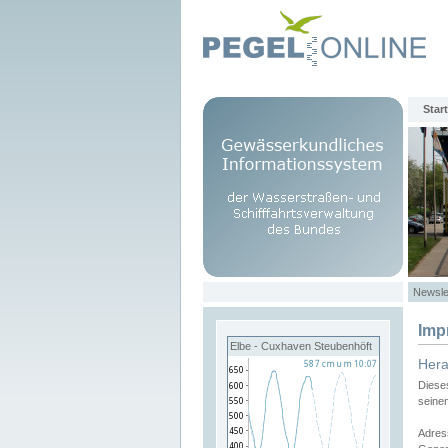
Start
Newsle
Imp
Elbe - Cuxhaven Steubenhöft
Her
Diese
seine
Adres