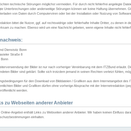
chten technische Störungen möglichst vermeiden. Für durch nicht fehlerfrei angelegte Dateien
gte Unterbrechungen oder anderweitige Störungen können wir keine Haftung übernehmen. Glei
terladen von Daten durch Computerviren oder bei der Installation oder Nutzung von Softwar
daktion bittet die Nutzer, ggf. auf rechtswidrige oder fehlerhafte Inhalte Dritter, zu denen in d
ksam zu machen. Ebenso wird um eine Nachricht gebeten, wenn eigene Inhalte nicht fehlerfrei
dnachweis:
nd Dienstsitz Bonn
asteler Straße 8
 Bonn
iterverwendung der Bilder ist nur nach vorheriger Vereinbarung mit dem ITZBund erlaubt. Die
deten Bilder sind geklärt. Sollte sich trotzdem jemand in seinen Rechten verletzt fühlen, m
ngsbedingungen für den Download von Bilddateien / Grafiken aus dem Internetangebot des I
entlichten Bilder und Grafiken dürfen ohne vorherige Absprache mit der Internetredaktion (pe
röffentlicht werden.
ks zu Webseiten anderer Anbieter
Online-Angebot enthält Links zu Webseiten anderer Anbieter. Wir haben keinen Einfluss darau
schutzbestimmungen einhalten.