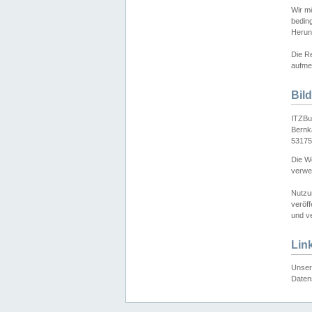
Wir mö
bedin
Herun
Die Re
aufmer
Bil
ITZBu
Bernk
53175
Die We
verwen
Nutzu
veröff
und ve
Lin
Unser 
Daten