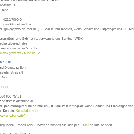
aldirektion Wasserstraßen und Schifffahrt
opsthof 51
 Bonn
on: 0228/7090-0
l: gdws@wsv.bund.de
il: gdws@wsv.de-mail.de (DE-Mail ist nur möglich, wenn Sender und Empfänger das DE-Mail
rstraßen- und Schifffahrtsverwaltung des Bundes (WSV)
schäftsbereich des
sministeriums für Verkehr
://www.gdws.wsv.bund.de/
↗
uktion
nd Dienstsitz Bonn
asteler Straße 8
 Bonn
chland
 0800 800 75451
: poststelle@itzbund.de
il: poststelle@itzbund.de-mail.de (DE-Mail ist nur möglich, wenn Sender und Empfänger das
er Kontakt:
Kontaktformular
//www.itzbund.de/
↗
nregungen, Fragen oder Hinweisen können Sie sich per
E-Mail
an uns wenden.
wareentwicklung