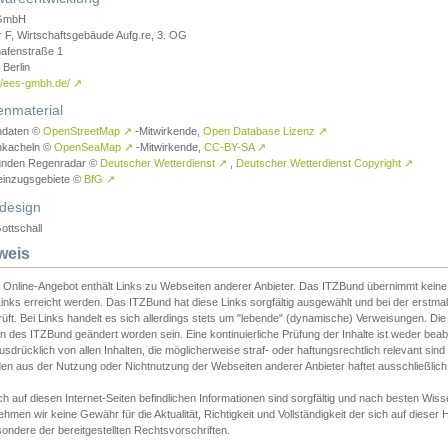
GmbH
r F, Wirtschaftsgebäude Aufg.re, 3. OG
afenstraße 1
Berlin
://ees-gmbh.de/
↗
enmaterial
ndaten ©
OpenStreetMap
↗
-Mitwirkende,
Open Database Lizenz
↗
nkacheln ©
OpenSeaMap
↗
-Mitwirkende,
CC-BY-SA
↗
unden Regenradar ©
Deutscher Wetterdienst
↗
,
Deutscher Wetterdienst Copyright
↗
einzugsgebiete ©
BfG
↗
design
ottschall
weis
 Online-Angebot enthält Links zu Webseiten anderer Anbieter. Das ITZBund übernimmt keine V
inks erreicht werden. Das ITZBund hat diese Links sorgfältig ausgewählt und bei der erstmal
üft. Bei Links handelt es sich allerdings stets um "lebende" (dynamische) Verweisungen. Die
 des ITZBund geändert worden sein. Eine kontinuierliche Prüfung der Inhalte ist weder beab
usdrücklich von allen Inhalten, die möglicherweise straf- oder haftungsrechtlich relevant sin
n aus der Nutzung oder Nichtnutzung der Webseiten anderer Anbieter haftet ausschließlich d
ch auf diesen Internet-Seiten befindlichen Informationen sind sorgfältig und nach besten 
hmen wir keine Gewähr für die Aktualität, Richtigkeit und Vollständigkeit der sich auf diese
ondere der bereitgestellten Rechtsvorschriften.