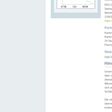
EES 
Sekto
Westh
13353 
https
Kart
Karte
Karte
24 St
Fluss
Web
Olaf G
Hin
Unser
über L
überpr
Wissen
sich a
Schäde
Die si
überne
insbes