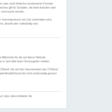
 oder nicht fehlerfrei strukturierte Formate
ches gilt für Schäden, die beim Aufrufen oder
e verursacht werden.
er Internetpräsenz ein Link unterhalten wird,
, aktuell oder vollständig sind.
 Bildrechte für die auf dieser Website
öge er sich bitte beim Herausgeber melden.
TZBund: Die auf den Internetseiten des ITZBund
gelonline@itzbund.de) nicht anderweitig genutzt
f, dass diese Anbieter die