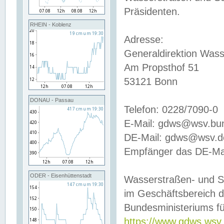
Präsidenten.
RHEIN - Koblenz
Adresse:
Generaldirektion Wass
Am Propsthof 51
53121 Bonn
DONAU - Passau
Telefon: 0228/7090-0
E-Mail: gdws@wsv.bu
DE-Mail: gdws@wsv.de-
Empfänger das DE-Mai
ODER - Eisenhüttenstadt
Wasserstraßen- und S
im Geschäftsbereich 
Bundesministeriums fü
https://www.gdws.wsv