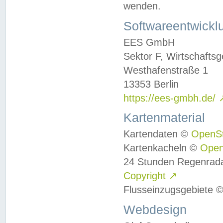
wenden.
Softwareentwickl
EES GmbH
Sektor F, Wirtschafts
Westhafenstraße 1
13353 Berlin
https://ees-gmbh.de/
Kartenmaterial
Kartendaten ©
OpenS
Kartenkacheln ©
Ope
24 Stunden Regenrad
Copyright
↗
Flusseinzugsgebiete 
Webdesign