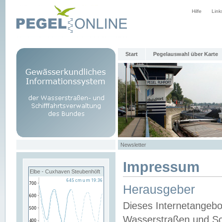
Hilfe
Link
Start
Pegelauswahl über Karte
Newsletter
Impressum
Elbe - Cuxhaven Steubenhöft
Herausgeber
Dieses Internetangebo
Wasserstraßen und Sch