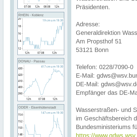
Präsidenten.
RHEIN - Koblenz
Adresse:
Generaldirektion Wass
Am Propsthof 51
53121 Bonn
DONAU - Passau
Telefon: 0228/7090-0
E-Mail: gdws@wsv.bu
DE-Mail: gdws@wsv.de-
Empfänger das DE-Mai
ODER - Eisenhüttenstadt
Wasserstraßen- und S
im Geschäftsbereich 
Bundesministeriums fü
https://www.gdws.wsv