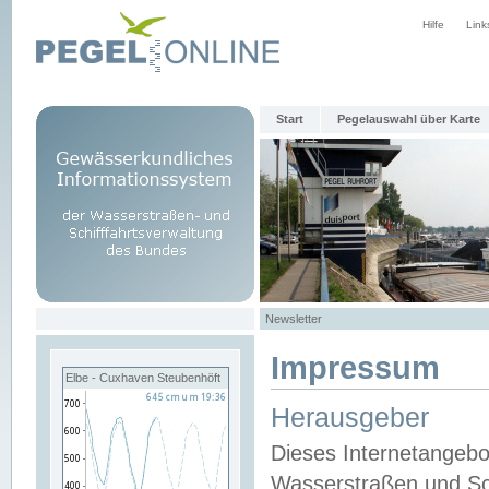
Hilfe
Link
Start
Pegelauswahl über Karte
Newsletter
Impressum
Elbe - Cuxhaven Steubenhöft
Herausgeber
Dieses Internetangebo
Wasserstraßen und Sch