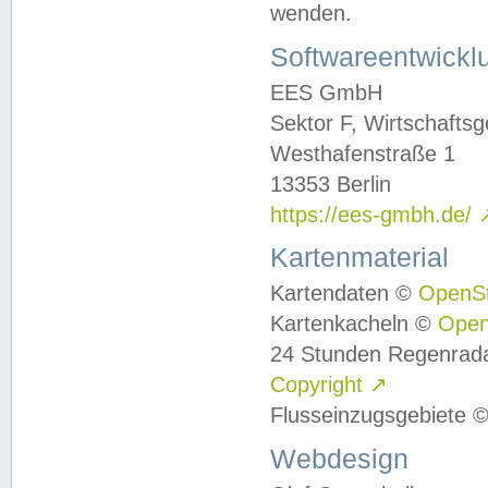
wenden.
Softwareentwickl
EES GmbH
Sektor F, Wirtschafts
Westhafenstraße 1
13353 Berlin
https://ees-gmbh.de/
Kartenmaterial
Kartendaten ©
OpenS
Kartenkacheln ©
Ope
24 Stunden Regenrad
Copyright
↗
Flusseinzugsgebiete 
Webdesign