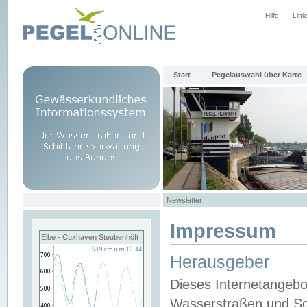
Hilfe
Link
Start
Pegelauswahl über Karte
Newsletter
Impressum
Elbe - Cuxhaven Steubenhöft
Herausgeber
Dieses Internetangebo
Wasserstraßen und Sch