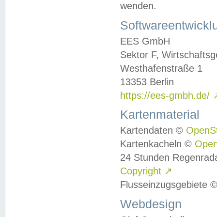
wenden.
Softwareentwickl
EES GmbH
Sektor F, Wirtschafts
Westhafenstraße 1
13353 Berlin
https://ees-gmbh.de/
Kartenmaterial
Kartendaten ©
OpenS
Kartenkacheln ©
Ope
24 Stunden Regenrad
Copyright
↗
Flusseinzugsgebiete 
Webdesign