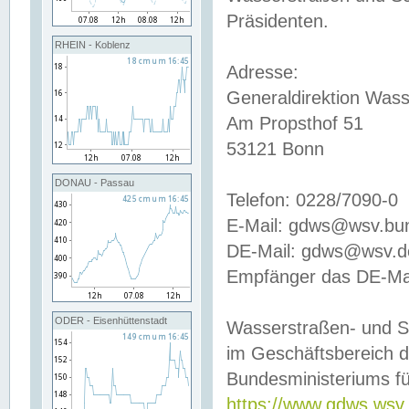
Präsidenten.
RHEIN - Koblenz
Adresse:
Generaldirektion Wass
Am Propsthof 51
53121 Bonn
DONAU - Passau
Telefon: 0228/7090-0
E-Mail: gdws@wsv.bu
DE-Mail: gdws@wsv.de-
Empfänger das DE-Mai
ODER - Eisenhüttenstadt
Wasserstraßen- und S
im Geschäftsbereich 
Bundesministeriums fü
https://www.gdws.wsv