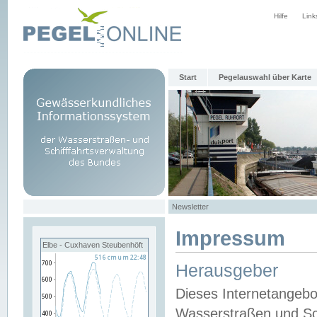
Hilfe
Link
Start
Pegelauswahl über Karte
Newsletter
Impressum
Elbe - Cuxhaven Steubenhöft
Herausgeber
Dieses Internetangebo
Wasserstraßen und Sch