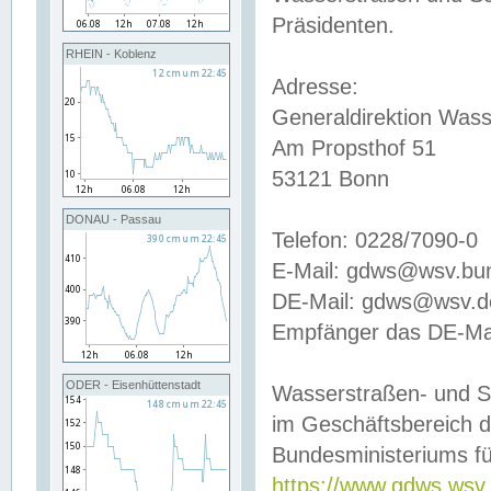
Präsidenten.
RHEIN - Koblenz
Adresse:
Generaldirektion Wass
Am Propsthof 51
53121 Bonn
DONAU - Passau
Telefon: 0228/7090-0
E-Mail: gdws@wsv.bu
DE-Mail: gdws@wsv.de-
Empfänger das DE-Mai
ODER - Eisenhüttenstadt
Wasserstraßen- und S
im Geschäftsbereich 
Bundesministeriums fü
https://www.gdws.wsv