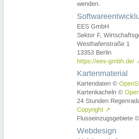
wenden.
Softwareentwickl
EES GmbH
Sektor F, Wirtschafts
Westhafenstraße 1
13353 Berlin
https://ees-gmbh.de/
Kartenmaterial
Kartendaten ©
OpenS
Kartenkacheln ©
Ope
24 Stunden Regenrad
Copyright
↗
Flusseinzugsgebiete 
Webdesign