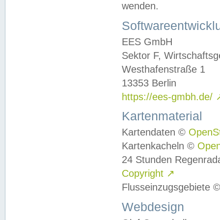
wenden.
Softwareentwickl
EES GmbH
Sektor F, Wirtschafts
Westhafenstraße 1
13353 Berlin
https://ees-gmbh.de/
Kartenmaterial
Kartendaten ©
OpenS
Kartenkacheln ©
Ope
24 Stunden Regenrad
Copyright
↗
Flusseinzugsgebiete 
Webdesign