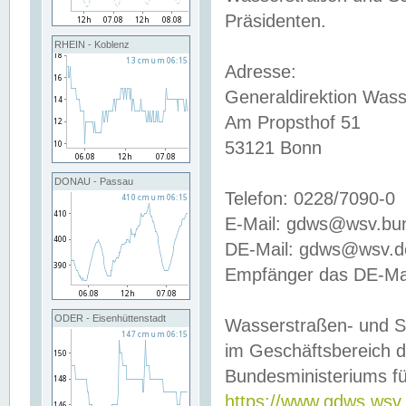
Präsidenten.
RHEIN - Koblenz
Adresse:
Generaldirektion Wass
Am Propsthof 51
53121 Bonn
DONAU - Passau
Telefon: 0228/7090-0
E-Mail: gdws@wsv.bu
DE-Mail: gdws@wsv.de-
Empfänger das DE-Mai
ODER - Eisenhüttenstadt
Wasserstraßen- und S
im Geschäftsbereich 
Bundesministeriums fü
https://www.gdws.wsv