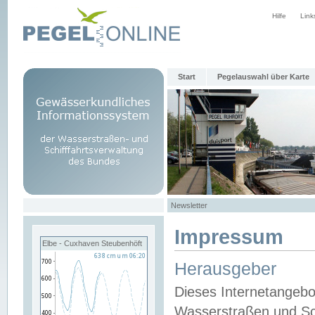
Hilfe
Link
Start
Pegelauswahl über Karte
Newsletter
Impressum
Elbe - Cuxhaven Steubenhöft
Herausgeber
Dieses Internetangebo
Wasserstraßen und Sch