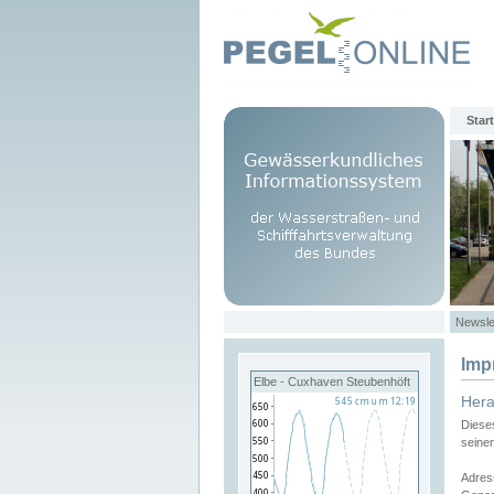
Start
Newsle
Imp
Elbe - Cuxhaven Steubenhöft
Her
Diese
seine
Adres