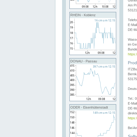
Gener
Am Pr
53121
RHEIN - Koblenz
Telef
E-Mai
DE-Ma
Wasse
im Ge
Bunde
https
DONAU - Passau
Prod
ITZBu
Bernk
53175
Deuts
Tel.:
E-Mail
ODER - Eisenhüttenstadt
DE-Ma
direkt
https:
Bei A
Soft