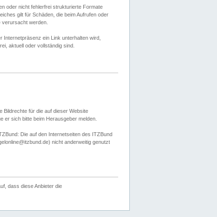
 oder nicht fehlerfrei strukturierte Formate
ches gilt für Schäden, die beim Aufrufen oder
e verursacht werden.
er Internetpräsenz ein Link unterhalten wird,
, aktuell oder vollständig sind.
 Bildrechte für die auf dieser Website
öge er sich bitte beim Herausgeber melden.
TZBund: Die auf den Internetseiten des ITZBund
gelonline@itzbund.de) nicht anderweitig genutzt
f, dass diese Anbieter die