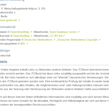
GmbH
r F, Wirtschaftsgebäude Aufg.re, 3. OG
afenstraße 1
Berlin
://ees-gmbh.de/
↗
enmaterial
ndaten ©
OpenStreetMap
↗
-Mitwirkende,
Open Database Lizenz
↗
nkacheln ©
OpenSeaMap
↗
-Mitwirkende,
CC-BY-SA
↗
unden Regenradar ©
Deutscher Wetterdienst
↗
,
Deutscher Wetterdienst Copyright
↗
einzugsgebiete ©
BfG
↗
design
ottschall
weis
 Online-Angebot enthält Links zu Webseiten anderer Anbieter. Das ITZBund übernimmt keine V
inks erreicht werden. Das ITZBund hat diese Links sorgfältig ausgewählt und bei der erstmal
üft. Bei Links handelt es sich allerdings stets um "lebende" (dynamische) Verweisungen. Die
 des ITZBund geändert worden sein. Eine kontinuierliche Prüfung der Inhalte ist weder beab
usdrücklich von allen Inhalten, die möglicherweise straf- oder haftungsrechtlich relevant sin
n aus der Nutzung oder Nichtnutzung der Webseiten anderer Anbieter haftet ausschließlich d
ch auf diesen Internet-Seiten befindlichen Informationen sind sorgfältig und nach besten 
hmen wir keine Gewähr für die Aktualität, Richtigkeit und Vollständigkeit der sich auf diese
ondere der bereitgestellten Rechtsvorschriften.