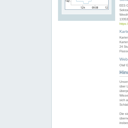
EES 
Sekto
Westh
13353 
https
Kart
Karte
Karte
24 St
Fluss
Web
Olaf G
Hin
Unser
über L
überpr
Wissen
sich a
Schäde
Die si
überne
insbes