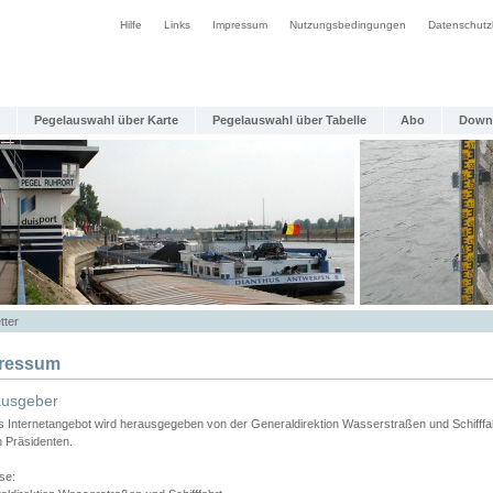
Hilfe
Links
Impressum
Nutzungsbedingungen
Datenschutz
Pegelauswahl über Karte
Pegelauswahl über Tabelle
Abo
Down
tter
ressum
ausgeber
s Internetangebot wird herausgegeben von der Generaldirektion Wasserstraßen und Schifffa
n Präsidenten.
se: