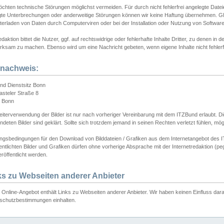
chten technische Störungen möglichst vermeiden. Für durch nicht fehlerfrei angelegte Dateien
gte Unterbrechungen oder anderweitige Störungen können wir keine Haftung übernehmen. Glei
terladen von Daten durch Computerviren oder bei der Installation oder Nutzung von Softwar
daktion bittet die Nutzer, ggf. auf rechtswidrige oder fehlerhafte Inhalte Dritter, zu denen in d
ksam zu machen. Ebenso wird um eine Nachricht gebeten, wenn eigene Inhalte nicht fehlerfrei
dnachweis:
nd Dienstsitz Bonn
asteler Straße 8
 Bonn
iterverwendung der Bilder ist nur nach vorheriger Vereinbarung mit dem ITZBund erlaubt. Die
deten Bilder sind geklärt. Sollte sich trotzdem jemand in seinen Rechten verletzt fühlen, m
ngsbedingungen für den Download von Bilddateien / Grafiken aus dem Internetangebot des I
entlichten Bilder und Grafiken dürfen ohne vorherige Absprache mit der Internetredaktion (pe
röffentlicht werden.
ks zu Webseiten anderer Anbieter
Online-Angebot enthält Links zu Webseiten anderer Anbieter. Wir haben keinen Einfluss darau
schutzbestimmungen einhalten.