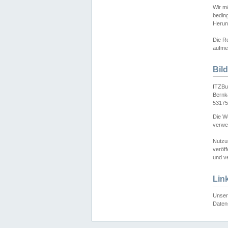
Wir mö
bedin
Herun
Die Re
aufmer
Bil
ITZBu
Bernk
53175
Die We
verwen
Nutzu
veröff
und ve
Lin
Unser 
Daten