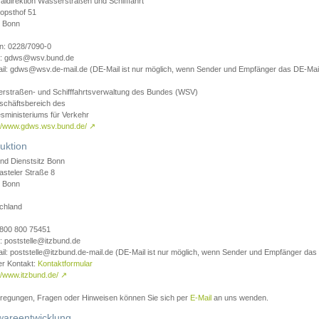
aldirektion Wasserstraßen und Schifffahrt
opsthof 51
 Bonn
on: 0228/7090-0
l: gdws@wsv.bund.de
il: gdws@wsv.de-mail.de (DE-Mail ist nur möglich, wenn Sender und Empfänger das DE-Mail
rstraßen- und Schifffahrtsverwaltung des Bundes (WSV)
schäftsbereich des
sministeriums für Verkehr
://www.gdws.wsv.bund.de/
↗
uktion
nd Dienstsitz Bonn
asteler Straße 8
 Bonn
chland
 0800 800 75451
: poststelle@itzbund.de
il: poststelle@itzbund.de-mail.de (DE-Mail ist nur möglich, wenn Sender und Empfänger das
er Kontakt:
Kontaktformular
//www.itzbund.de/
↗
nregungen, Fragen oder Hinweisen können Sie sich per
E-Mail
an uns wenden.
wareentwicklung