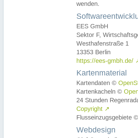
wenden.
Softwareentwickl
EES GmbH
Sektor F, Wirtschafts
Westhafenstraße 1
13353 Berlin
https://ees-gmbh.de/
Kartenmaterial
Kartendaten ©
OpenS
Kartenkacheln ©
Ope
24 Stunden Regenrad
Copyright
↗
Flusseinzugsgebiete 
Webdesign