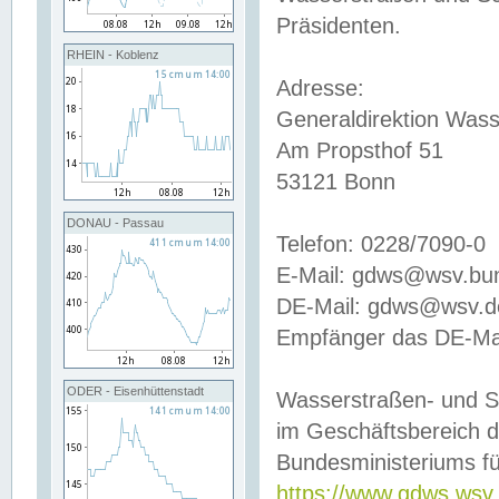
Präsidenten.
RHEIN - Koblenz
Adresse:
Generaldirektion Wass
Am Propsthof 51
53121 Bonn
DONAU - Passau
Telefon: 0228/7090-0
E-Mail: gdws@wsv.bu
DE-Mail: gdws@wsv.de-
Empfänger das DE-Mai
ODER - Eisenhüttenstadt
Wasserstraßen- und S
im Geschäftsbereich 
Bundesministeriums fü
https://www.gdws.wsv