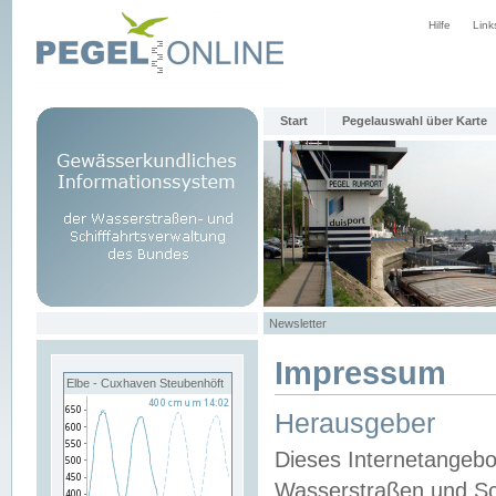
Hilfe
Link
Start
Pegelauswahl über Karte
Newsletter
Impressum
Elbe - Cuxhaven Steubenhöft
Herausgeber
Dieses Internetangebo
Wasserstraßen und Sch