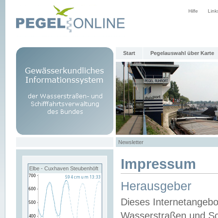
Hilfe
Link
Start
Pegelauswahl über Karte
Newsletter
Impressum
Elbe - Cuxhaven Steubenhöft
Herausgeber
Dieses Internetangebo
Wasserstraßen und Sch