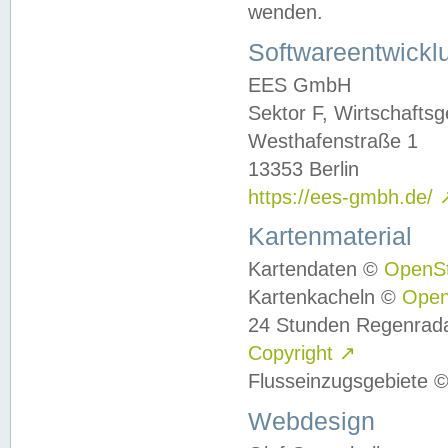
wenden.
Softwareentwickl
EES GmbH
Sektor F, Wirtschafts
Westhafenstraße 1
13353 Berlin
https://ees-gmbh.de/
Kartenmaterial
Kartendaten ©
OpenS
Kartenkacheln ©
Ope
24 Stunden Regenrad
Copyright
↗
Flusseinzugsgebiete 
Webdesign