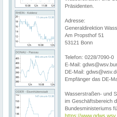
Präsidenten.
RHEIN - Koblenz
Adresse:
Generaldirektion Wass
Am Propsthof 51
53121 Bonn
DONAU - Passau
Telefon: 0228/7090-0
E-Mail: gdws@wsv.bu
DE-Mail: gdws@wsv.de-
Empfänger das DE-Mai
ODER - Eisenhüttenstadt
Wasserstraßen- und S
im Geschäftsbereich 
Bundesministeriums fü
https://www.gdws.wsv