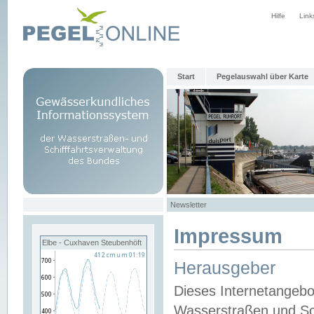
Hilfe
Link
Start
Pegelauswahl über Karte
Newsletter
Impressum
Elbe - Cuxhaven Steubenhöft
Herausgeber
Dieses Internetangebo
Wasserstraßen und Sch