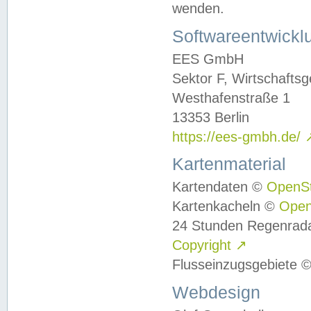
wenden.
Softwareentwickl
EES GmbH
Sektor F, Wirtschafts
Westhafenstraße 1
13353 Berlin
https://ees-gmbh.de/
Kartenmaterial
Kartendaten ©
OpenS
Kartenkacheln ©
Ope
24 Stunden Regenrad
Copyright
↗
Flusseinzugsgebiete 
Webdesign