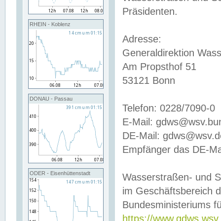
Präsidenten.
RHEIN - Koblenz
Adresse:
Generaldirektion Wass
Am Propsthof 51
53121 Bonn
DONAU - Passau
Telefon: 0228/7090-0
E-Mail: gdws@wsv.bu
DE-Mail: gdws@wsv.de-
Empfänger das DE-Mai
ODER - Eisenhüttenstadt
Wasserstraßen- und S
im Geschäftsbereich 
Bundesministeriums fü
https://www.gdws.wsv