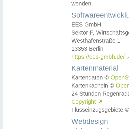
wenden.
Softwareentwickl
EES GmbH
Sektor F, Wirtschafts
Westhafenstraße 1
13353 Berlin
https://ees-gmbh.de/
Kartenmaterial
Kartendaten ©
OpenS
Kartenkacheln ©
Ope
24 Stunden Regenrad
Copyright
↗
Flusseinzugsgebiete 
Webdesign