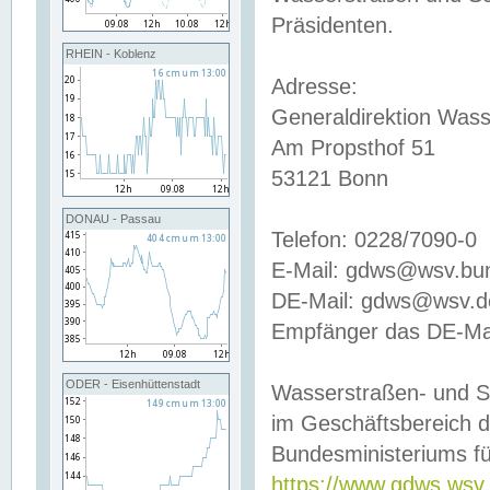
Präsidenten.
RHEIN - Koblenz
Adresse:
Generaldirektion Wass
Am Propsthof 51
53121 Bonn
DONAU - Passau
Telefon: 0228/7090-0
E-Mail: gdws@wsv.bu
DE-Mail: gdws@wsv.de-
Empfänger das DE-Mai
ODER - Eisenhüttenstadt
Wasserstraßen- und S
im Geschäftsbereich 
Bundesministeriums fü
https://www.gdws.wsv