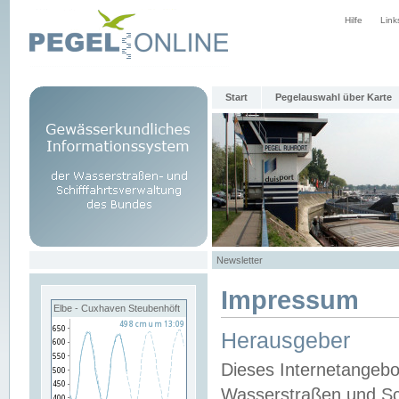
Hilfe
Link
Start
Pegelauswahl über Karte
Newsletter
Impressum
Elbe - Cuxhaven Steubenhöft
Herausgeber
Dieses Internetangebo
Wasserstraßen und Sch