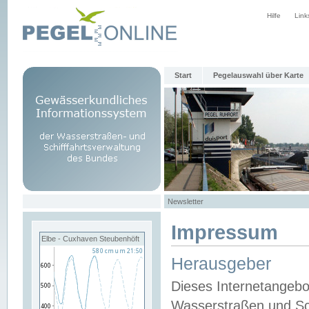
Hilfe
Link
Start
Pegelauswahl über Karte
Newsletter
Impressum
Elbe - Cuxhaven Steubenhöft
Herausgeber
Dieses Internetangebo
Wasserstraßen und Sch