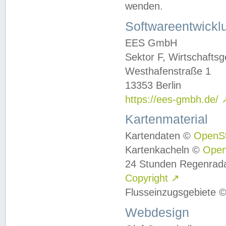
wenden.
Softwareentwickl
EES GmbH
Sektor F, Wirtschafts
Westhafenstraße 1
13353 Berlin
https://ees-gmbh.de/
Kartenmaterial
Kartendaten ©
OpenS
Kartenkacheln ©
Ope
24 Stunden Regenrad
Copyright
↗
Flusseinzugsgebiete 
Webdesign