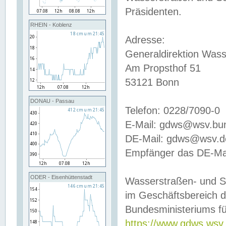
Präsidenten.
RHEIN - Koblenz
Adresse:
Generaldirektion Wass
Am Propsthof 51
53121 Bonn
DONAU - Passau
Telefon: 0228/7090-0
E-Mail: gdws@wsv.bu
DE-Mail: gdws@wsv.de-
Empfänger das DE-Mai
ODER - Eisenhüttenstadt
Wasserstraßen- und S
im Geschäftsbereich 
Bundesministeriums fü
https://www.gdws.wsv