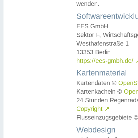
wenden.
Softwareentwickl
EES GmbH
Sektor F, Wirtschafts
Westhafenstraße 1
13353 Berlin
https://ees-gmbh.de/
Kartenmaterial
Kartendaten ©
OpenS
Kartenkacheln ©
Ope
24 Stunden Regenrad
Copyright
↗
Flusseinzugsgebiete 
Webdesign