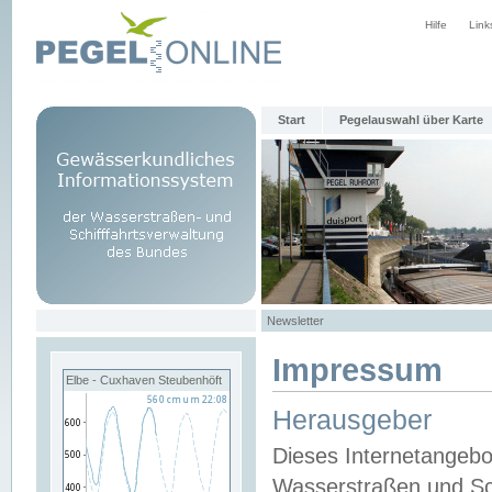
Hilfe
Link
Start
Pegelauswahl über Karte
Newsletter
Impressum
Elbe - Cuxhaven Steubenhöft
Herausgeber
Dieses Internetangebo
Wasserstraßen und Sch