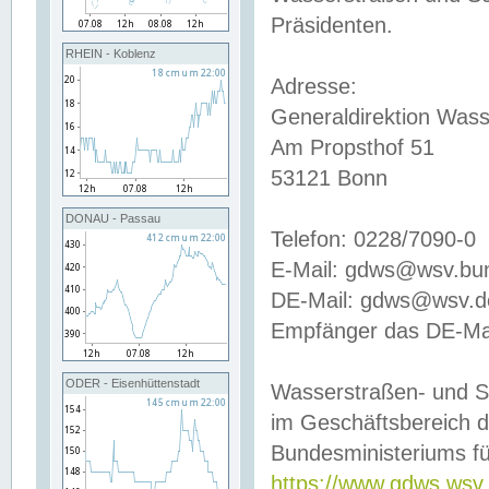
Präsidenten.
RHEIN - Koblenz
Adresse:
Generaldirektion Wass
Am Propsthof 51
53121 Bonn
DONAU - Passau
Telefon: 0228/7090-0
E-Mail: gdws@wsv.bu
DE-Mail: gdws@wsv.de-
Empfänger das DE-Mai
ODER - Eisenhüttenstadt
Wasserstraßen- und S
im Geschäftsbereich 
Bundesministeriums fü
https://www.gdws.wsv