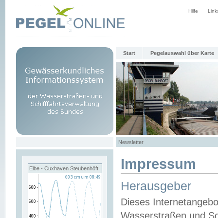
Hilfe
Link
Start
Pegelauswahl über Karte
Newsletter
Impressum
Elbe - Cuxhaven Steubenhöft
Herausgeber
Dieses Internetangebo
Wasserstraßen und Sch