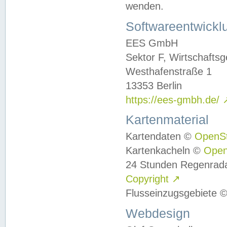
wenden.
Softwareentwickl
EES GmbH
Sektor F, Wirtschafts
Westhafenstraße 1
13353 Berlin
https://ees-gmbh.de/
Kartenmaterial
Kartendaten ©
OpenS
Kartenkacheln ©
Ope
24 Stunden Regenrad
Copyright
↗
Flusseinzugsgebiete 
Webdesign