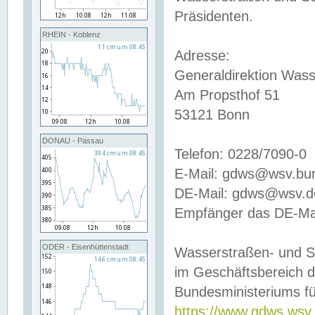
Präsidenten.
RHEIN - Koblenz
Adresse:
Generaldirektion Wass
Am Propsthof 51
53121 Bonn
DONAU - Passau
Telefon: 0228/7090-0
E-Mail: gdws@wsv.bu
DE-Mail: gdws@wsv.de-
Empfänger das DE-Mai
ODER - Eisenhüttenstadt
Wasserstraßen- und S
im Geschäftsbereich 
Bundesministeriums fü
https://www.gdws.wsv