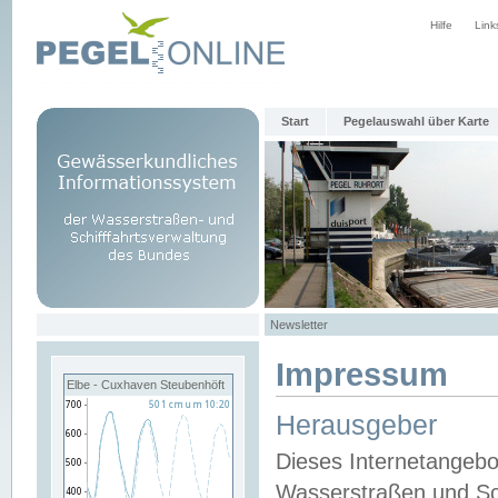
Hilfe
Link
Start
Pegelauswahl über Karte
Newsletter
Impressum
Elbe - Cuxhaven Steubenhöft
Herausgeber
Dieses Internetangebo
Wasserstraßen und Sch