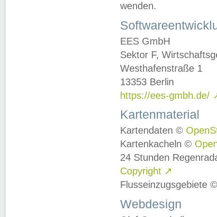
wenden.
Softwareentwickl
EES GmbH
Sektor F, Wirtschafts
Westhafenstraße 1
13353 Berlin
https://ees-gmbh.de/
Kartenmaterial
Kartendaten ©
OpenS
Kartenkacheln ©
Ope
24 Stunden Regenrad
Copyright
↗
Flusseinzugsgebiete 
Webdesign