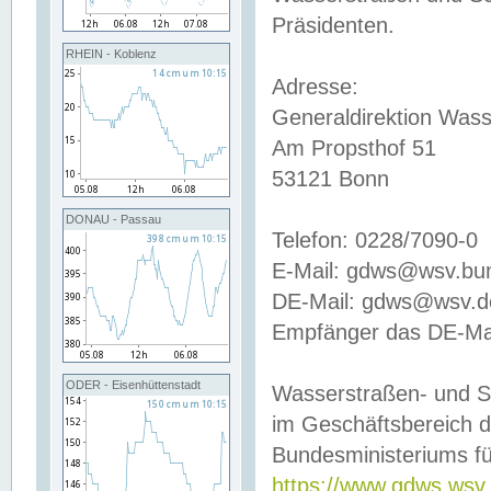
Präsidenten.
RHEIN - Koblenz
Adresse:
Generaldirektion Wass
Am Propsthof 51
53121 Bonn
DONAU - Passau
Telefon: 0228/7090-0
E-Mail: gdws@wsv.bu
DE-Mail: gdws@wsv.de-
Empfänger das DE-Mai
ODER - Eisenhüttenstadt
Wasserstraßen- und S
im Geschäftsbereich 
Bundesministeriums fü
https://www.gdws.wsv