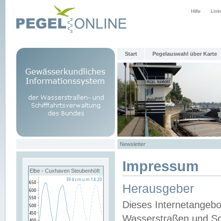
Hilfe
Link
Start
Pegelauswahl über Karte
Newsletter
Impressum
Elbe - Cuxhaven Steubenhöft
Herausgeber
Dieses Internetangebo
Wasserstraßen und Sch