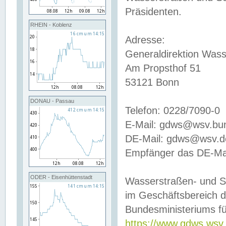
Präsidenten.
RHEIN - Koblenz
Adresse:
Generaldirektion Wass
Am Propsthof 51
53121 Bonn
DONAU - Passau
Telefon: 0228/7090-0
E-Mail: gdws@wsv.bu
DE-Mail: gdws@wsv.de-
Empfänger das DE-Mai
ODER - Eisenhüttenstadt
Wasserstraßen- und S
im Geschäftsbereich 
Bundesministeriums fü
https://www.gdws.wsv