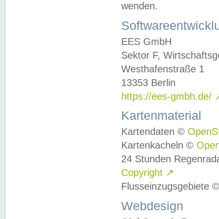
wenden.
Softwareentwickl
EES GmbH
Sektor F, Wirtschafts
Westhafenstraße 1
13353 Berlin
https://ees-gmbh.de/
Kartenmaterial
Kartendaten ©
OpenS
Kartenkacheln ©
Ope
24 Stunden Regenrad
Copyright
↗
Flusseinzugsgebiete 
Webdesign