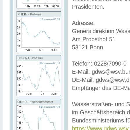
Präsidenten.
RHEIN - Koblenz
Adresse:
Generaldirektion Wass
Am Propsthof 51
53121 Bonn
DONAU - Passau
Telefon: 0228/7090-0
E-Mail: gdws@wsv.bu
DE-Mail: gdws@wsv.de-
Empfänger das DE-Mai
ODER - Eisenhüttenstadt
Wasserstraßen- und S
im Geschäftsbereich 
Bundesministeriums fü
https://www.gdws.wsv