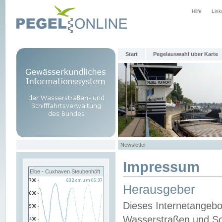
Hilfe
Link
Start
Pegelauswahl über Karte
Newsletter
Impressum
Elbe - Cuxhaven Steubenhöft
Herausgeber
Dieses Internetangebo
Wasserstraßen und Sch