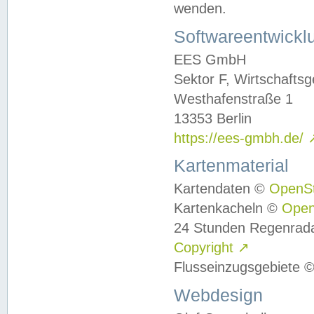
wenden.
Softwareentwickl
EES GmbH
Sektor F, Wirtschafts
Westhafenstraße 1
13353 Berlin
https://ees-gmbh.de/
Kartenmaterial
Kartendaten ©
OpenS
Kartenkacheln ©
Ope
24 Stunden Regenrad
Copyright
↗
Flusseinzugsgebiete 
Webdesign