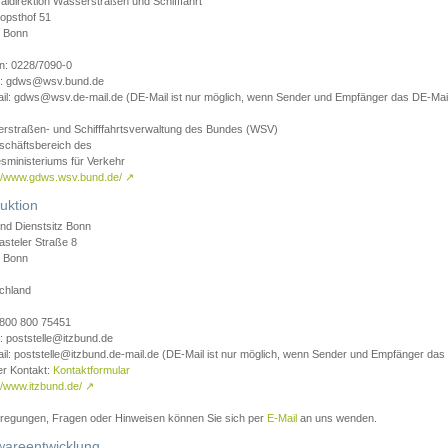
aldirektion Wasserstraßen und Schifffahrt
opsthof 51
 Bonn
on: 0228/7090-0
l: gdws@wsv.bund.de
il: gdws@wsv.de-mail.de (DE-Mail ist nur möglich, wenn Sender und Empfänger das DE-Mail
rstraßen- und Schifffahrtsverwaltung des Bundes (WSV)
schäftsbereich des
sministeriums für Verkehr
://www.gdws.wsv.bund.de/
↗
uktion
nd Dienstsitz Bonn
asteler Straße 8
 Bonn
chland
 0800 800 75451
: poststelle@itzbund.de
il: poststelle@itzbund.de-mail.de (DE-Mail ist nur möglich, wenn Sender und Empfänger das
er Kontakt:
Kontaktformular
//www.itzbund.de/
↗
nregungen, Fragen oder Hinweisen können Sie sich per
E-Mail
an uns wenden.
wareentwicklung