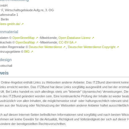
GmbH
r F, Wirtschaftsgebäude Aufg.re, 3. OG
afenstraße 1
Berlin
://ees-gmbh.de/
↗
enmaterial
ndaten ©
OpenStreetMap
↗
-Mitwirkende,
Open Database Lizenz
↗
nkacheln ©
OpenSeaMap
↗
-Mitwirkende,
CC-BY-SA
↗
unden Regenradar ©
Deutscher Wetterdienst
↗
,
Deutscher Wetterdienst Copyright
↗
einzugsgebiete ©
BfG
↗
design
ottschall
weis
 Online-Angebot enthält Links zu Webseiten anderer Anbieter. Das ITZBund übernimmt keine V
inks erreicht werden. Das ITZBund hat diese Links sorgfältig ausgewählt und bei der erstmal
üft. Bei Links handelt es sich allerdings stets um "lebende" (dynamische) Verweisungen. Die
 des ITZBund geändert worden sein. Eine kontinuierliche Prüfung der Inhalte ist weder beab
usdrücklich von allen Inhalten, die möglicherweise straf- oder haftungsrechtlich relevant sin
n aus der Nutzung oder Nichtnutzung der Webseiten anderer Anbieter haftet ausschließlich d
ch auf diesen Internet-Seiten befindlichen Informationen sind sorgfältig und nach besten 
hmen wir keine Gewähr für die Aktualität, Richtigkeit und Vollständigkeit der sich auf diese
ondere der bereitgestellten Rechtsvorschriften.