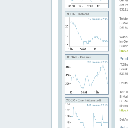
Gener
Am Pr
53121
RHEIN - Koblenz
Telef
E-Mai
DE-Ma
Wasse
im Ge
Bunde
https
DONAU - Passau
Prod
ITZBu
Bernk
53175
Deuts
Tel.:
E-Mail
ODER - Eisenhüttenstadt
DE-Ma
direkt
https:
Bei A
Soft