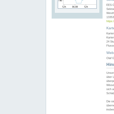
EES 
Sekto
Westh
13353 
https
Kart
Karte
Karte
24 St
Fluss
Web
Olaf G
Hin
Unser
über L
überpr
Wissen
sich a
Schäde
Die si
überne
insbes