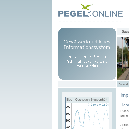
Start
Newsle
Imp
Elbe - Cuxhaven Steubenhöft
Her
Diese
seine
Adres