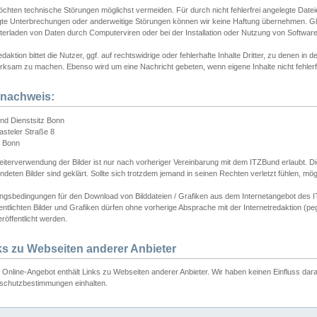
chten technische Störungen möglichst vermeiden. Für durch nicht fehlerfrei angelegte Dateien
gte Unterbrechungen oder anderweitige Störungen können wir keine Haftung übernehmen. Glei
terladen von Daten durch Computerviren oder bei der Installation oder Nutzung von Softwar
daktion bittet die Nutzer, ggf. auf rechtswidrige oder fehlerhafte Inhalte Dritter, zu denen in d
ksam zu machen. Ebenso wird um eine Nachricht gebeten, wenn eigene Inhalte nicht fehlerfrei
dnachweis:
nd Dienstsitz Bonn
asteler Straße 8
 Bonn
iterverwendung der Bilder ist nur nach vorheriger Vereinbarung mit dem ITZBund erlaubt. Die
deten Bilder sind geklärt. Sollte sich trotzdem jemand in seinen Rechten verletzt fühlen, m
ngsbedingungen für den Download von Bilddateien / Grafiken aus dem Internetangebot des I
entlichten Bilder und Grafiken dürfen ohne vorherige Absprache mit der Internetredaktion (pe
röffentlicht werden.
ks zu Webseiten anderer Anbieter
Online-Angebot enthält Links zu Webseiten anderer Anbieter. Wir haben keinen Einfluss darau
schutzbestimmungen einhalten.