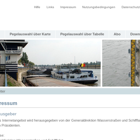
Hilfe
Links
Impressum
Nutzungsbedingungen
Datenschutz
Pegelauswahl über Karte
Pegelauswahl über Tabelle
Abo
Down
tter
ressum
ausgeber
s Internetangebot wird herausgegeben von der Generaldirektion Wasserstraßen und Schifffa
n Präsidenten.
se: