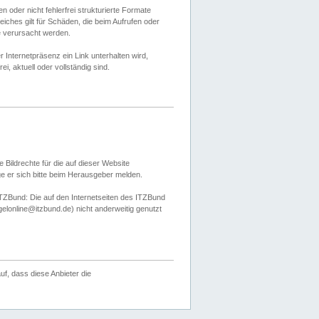
 oder nicht fehlerfrei strukturierte Formate
ches gilt für Schäden, die beim Aufrufen oder
e verursacht werden.
er Internetpräsenz ein Link unterhalten wird,
, aktuell oder vollständig sind.
 Bildrechte für die auf dieser Website
öge er sich bitte beim Herausgeber melden.
TZBund: Die auf den Internetseiten des ITZBund
gelonline@itzbund.de) nicht anderweitig genutzt
f, dass diese Anbieter die