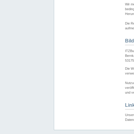
Wir mö
bedin
Herun
Die Re
aufmer
Bil
ITZBu
Bernk
53175
Die We
verwen
Nutzu
veröff
und ve
Lin
Unser 
Daten